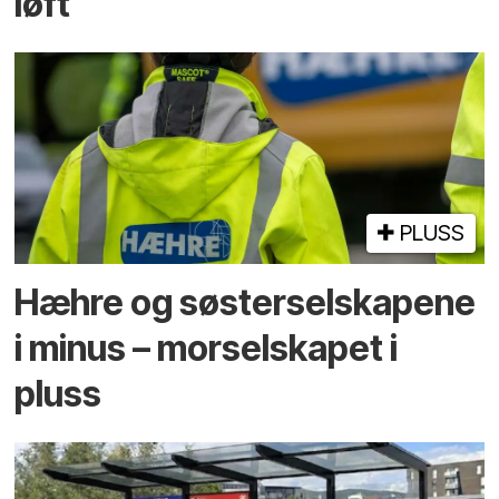
løft
PLUSS
Hæhre og søster­selskapene
i minus – mor­selskapet i
pluss