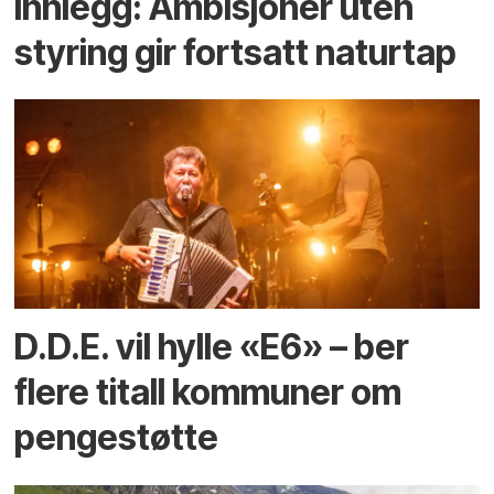
Innlegg: Ambisjoner uten
styring gir fortsatt naturtap
D.D.E. vil hylle «E6» – ber
flere titall kommuner om
pengestøtte