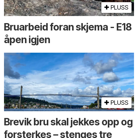
PLUSS
Bruarbeid foran skjema - E18
åpen igjen
PLUSS
Brevik bru skal jekkes opp og
forsterkes – stenges tre