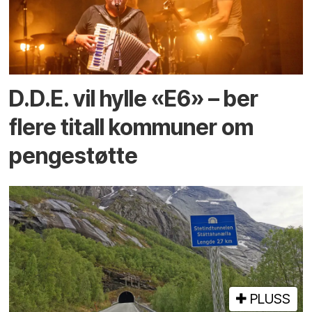
D.D.E. vil hylle «E6» – ber
flere titall kommuner om
pengestøtte
PLUSS