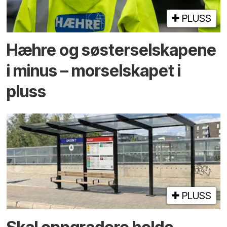
PLUSS
Hæhre og søster­selskapene
i minus – mor­selskapet i
pluss
PLUSS