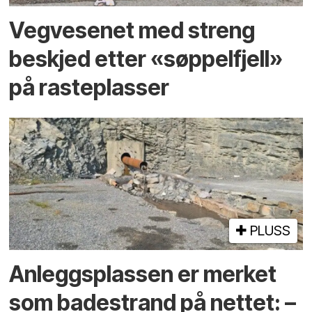
Vegvesenet med streng
beskjed etter «søppelfjell»
på rasteplasser
PLUSS
Anleggs­plassen er merket
som bade­strand på nettet: –