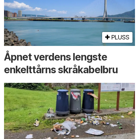
PLUSS
Åpnet verdens lengste
enkelt­tårns skrå­kabel­bru