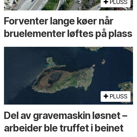
PLUSS
Forventer lange køer når
bru­elementer løftes på plass
PLUSS
Del av grave­maskin løsnet –
arbeider ble truffet i beinet