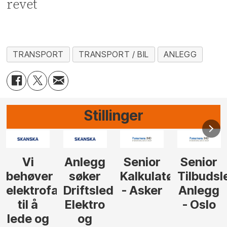
revet
TRANSPORT
TRANSPORT / BIL
ANLEGG
Stillinger
Senior
Senior
Prosjekteringsled
Rådgive
Kalkulatør
Tilbudsleder
ingeniør
der
- Asker
Anlegg
elektro,
- Oslo
Oslo