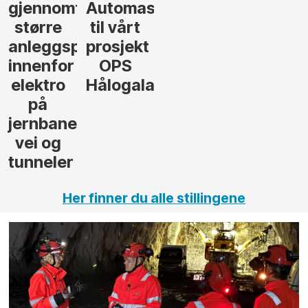
jon
andsvegen
Her finner du alle stillingene