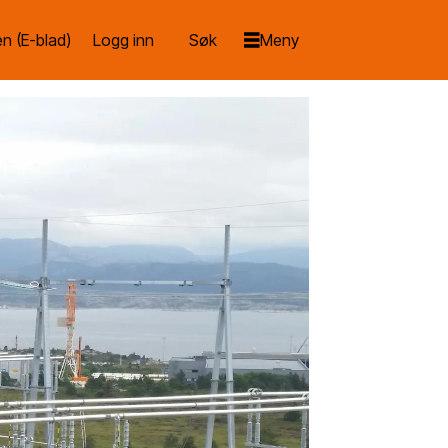
n (E-blad)
Logg inn