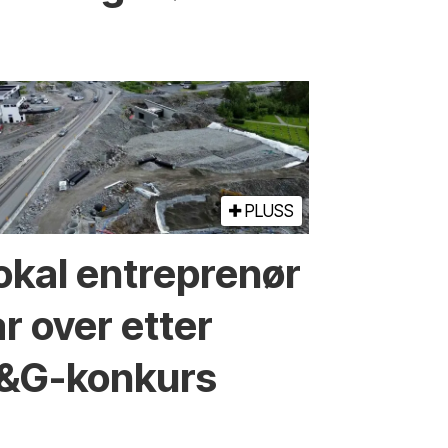
PLUSS
okal entreprenør
ar over etter
&G-konkurs