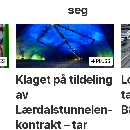
seg
SS
PLUSS
Klaget på tildeling
L
av
t
Lærdalstunnelen-
B
kontrakt – tar