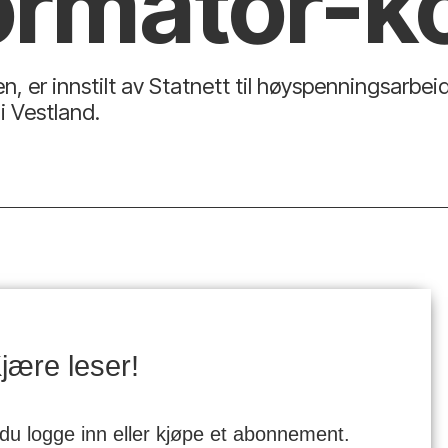
ormator-k
pen, er innstilt av Statnett til høyspenningsarb
i Vestland.
jære leser!
 du logge inn eller kjøpe et abonnement.