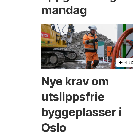
mandag
PLU
Nye krav om
utslippsfrie
byggeplasser i
Oslo