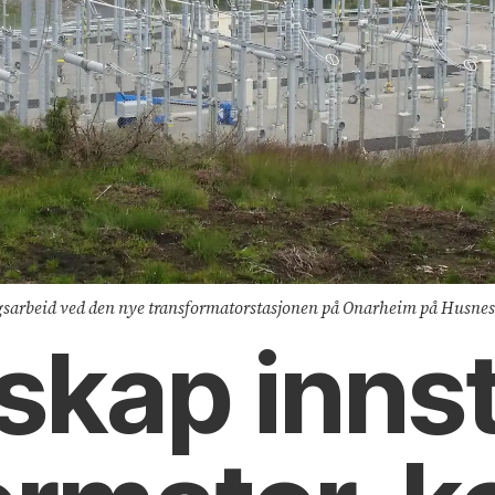
ningsarbeid ved den nye transformatorstasjonen på Onarheim på Husnes
kap innstil