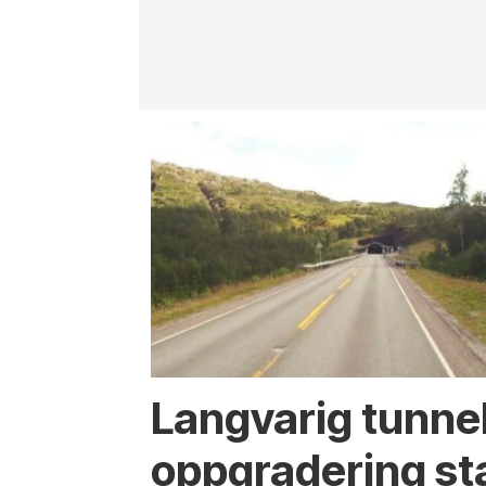
Langvarig tunne
oppgradering st