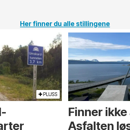
Her finner du alle stillingene
PLUSS
l­
Finner ikke
arter
Asfalten lø