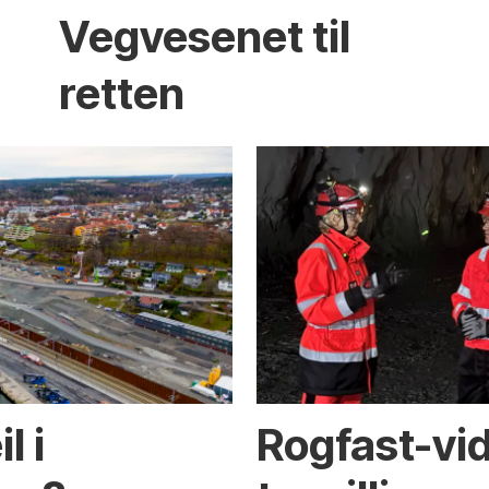
Vegvesenet til
retten
l i
Rogfast-vi