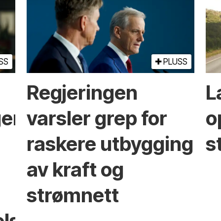
SS
PLUSS
Regjeringen
L
ger
varsler grep for
o
raskere utbygging
s
av kraft og
strømnett
elser