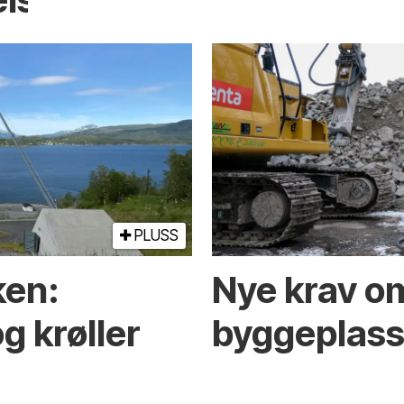
PLUSS
ken:
Nye krav om
g krøller
byggeplasse