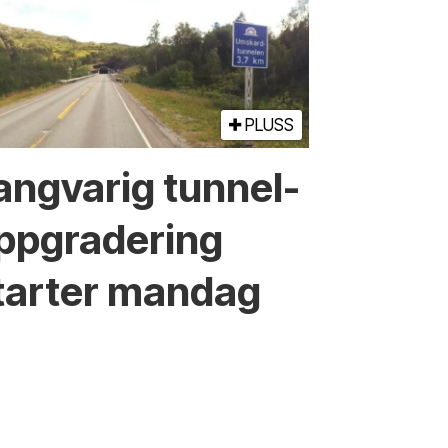
PLUSS
angvarig tunnel­
ppgradering
tarter mandag