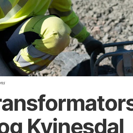
ons
ransformator­
 og Kvinesdal