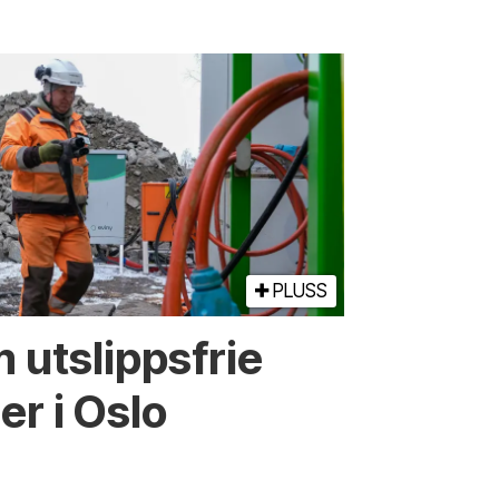
PLUSS
 utslippsfrie
r i Oslo