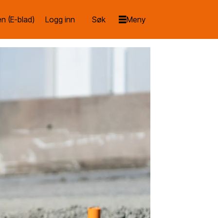
n (E-blad)
Logg inn