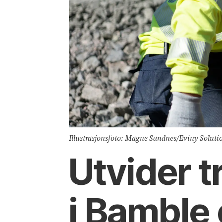
Illustrasjonsfoto: Magne Sandnes/Eviny Soluti
Utvider t
i Bamble