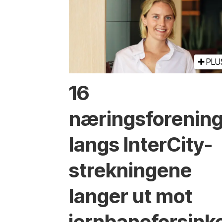
PLU
16
næringsforenin
langs InterCity-
strekningene
langer ut mot
jernbaneforsink