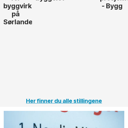
- Bygg
til å
Elektro
lede og
og
gjennomføre
Automas
større
til vårt
anleggsprosjekter
prosjekt
innenfor
OPS
elektro
Hålogal
på
jernbane,
vei og
tunneler
Her finner du alle stillingene