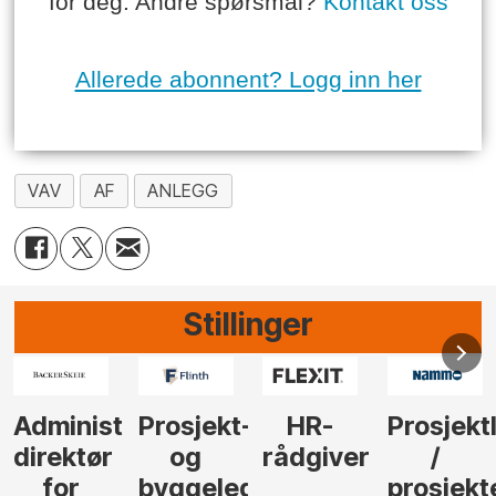
for deg. Andre spørsmål?
Kontakt oss
Allerede abonnent? Logg inn her
VAV
AF
ANLEGG
Stillinger
-
HR-
Prosjektleder
Vi
Anlegg
rådgiver
/
behøver
søker
der
prosjekteringsleder
elektrofagfolk
Driftsle