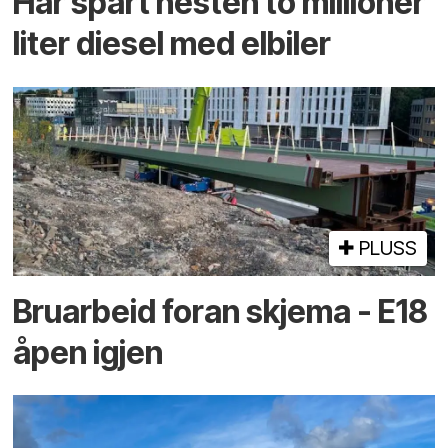
Har spart nesten to millioner
liter diesel med elbiler
PLUSS
Bruarbeid foran skjema - E18
åpen igjen