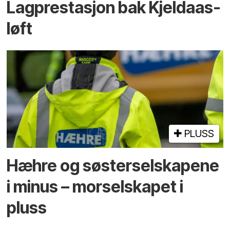
Lagprestasjon bak Kjeldaas-
løft
PLUSS
Hæhre og søster­selskapene
i minus – mor­selskapet i
pluss