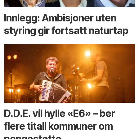
Innlegg: Ambisjoner uten
styring gir fortsatt naturtap
D.D.E. vil hylle «E6» – ber
flere titall kommuner om
pengestøtte