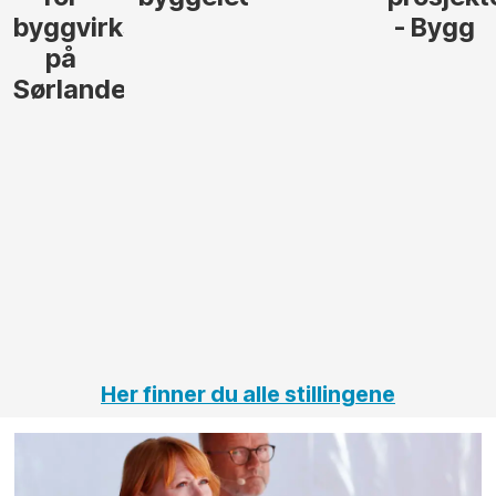
- Bygg
til å
Elektro
lede og
og
gjennomføre
Automas
større
til vårt
anleggsprosjekter
prosjekt
innenfor
OPS
elektro
Hålogal
på
jernbane,
vei og
tunneler
Her finner du alle stillingene