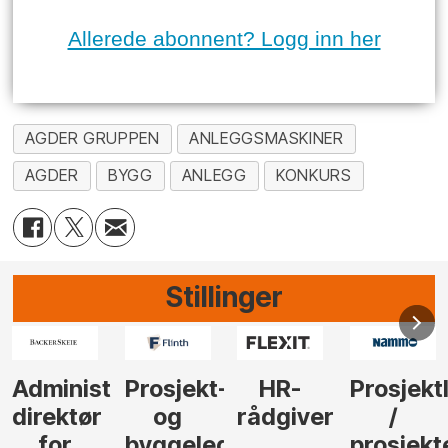
Allerede abonnent? Logg inn her
AGDER GRUPPEN
ANLEGGSMASKINER
AGDER
BYGG
ANLEGG
KONKURS
Stillinger
-
HR-
Prosjektleder
Vi
Anlegg
rådgiver
/
behøver
søker
der
prosjekteringsleder
elektrofagfolk
Driftsle