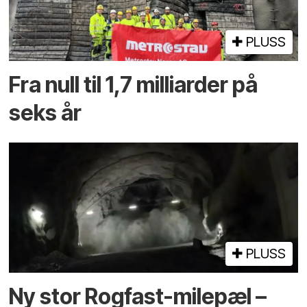
PLUSS
Fra null til 1,7 milliarder på
seks år
PLUSS
Ny stor Rogfast-milepæl –