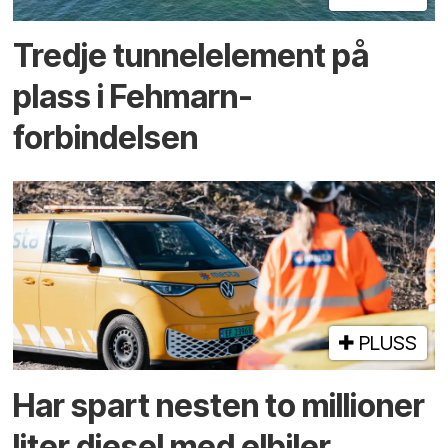
Tredje tunnel­element på
plass i Fehmarn-
forbindelsen
PLUSS
Har spart nesten to millioner
liter diesel med elbiler