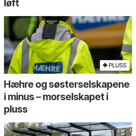
løft
PLUSS
Hæhre og søster­selskapene
i minus – mor­selskapet i
pluss