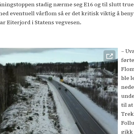
råningstoppen stadig nærme seg E16 og til slutt true
d eventuell vårflom så er det kritisk viktig å benyt
ar Eiterjord i Statens vegvesen.
– Uv
førte
Flom
ble l
nede
unde
til a
Trek
Foll
gikk