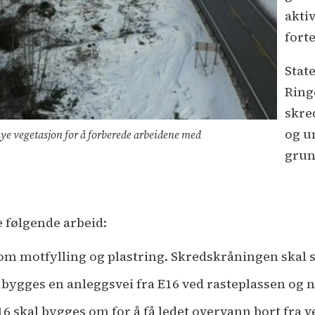
akti
forte
Stat
Ring
skre
og u
mye vegetasjon for å forberede arbeidene med
grun
 følgende arbeid:
om motfylling og plastring. Skredskråningen skal s
 bygges en anleggsvei fra E16 ved rasteplassen og n
 skal bygges om for å få ledet overvann bort fra