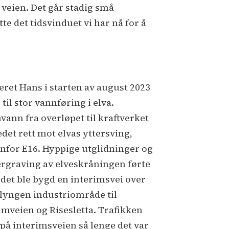
 veien. Det går stadig små
te det tidsvinduet vi har nå for å
æret Hans i starten av august 2023
 til stor vannføring i elva.
vann fra overløpet til kraftverket
edet rett mot elvas yttersving,
nfor E16. Hyppige utglidninger og
rgraving av elveskråningen førte
t det ble bygd en interimsvei over
lyngen industriområde til
umveien og Risesletta. Trafikken
 på interimsveien så lenge det var