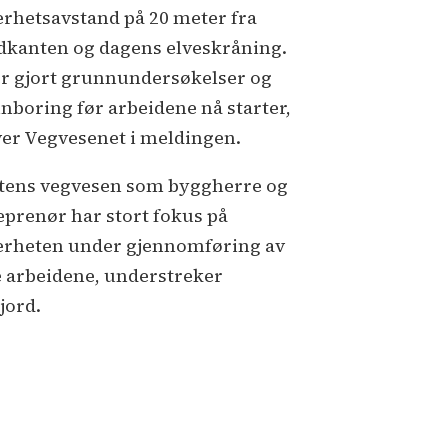
erhetsavstand på 20 meter fra
dkanten og dagens elveskråning.
er gjort grunnundersøkelser og
nboring før arbeidene nå starter,
ver Vegvesenet i meldingen.
atens vegvesen som byggherre og
eprenør har stort fokus på
erheten under gjennomføring av
e arbeidene, understreker
jord.