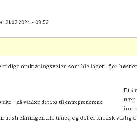
21.02.2024 - 08:53
RT
rtidige omkjøringsveien som ble laget i fjor høst e
E16 
nær 
y uke – nå vanker det ros til entreprenørene
inn 
 at strekningen ble truet, og det er kritisk viktig a