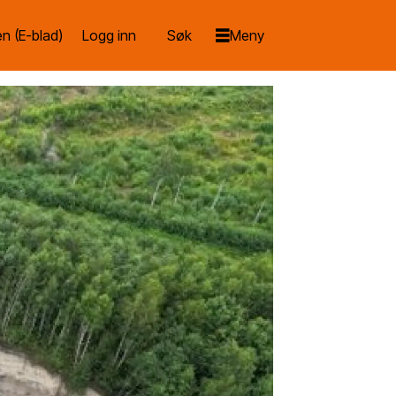
n (E-blad)
Logg inn