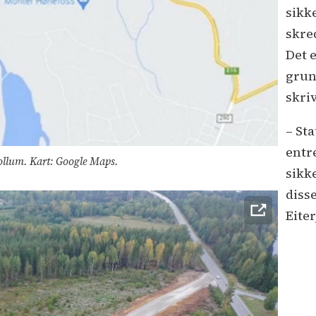
sikk
skre
Det 
grun
skri
– St
entr
Follum. Kart: Google Maps.
sikk
diss
Eiter