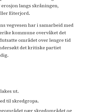
v erosjon langs skråningen,
ller Eiterjord.
ens vegvesen har i samarbeid med
erike kommune overvåket det
dutsatte området over lengre tid
ndersøkt det kritiske partiet
dig.
lakes ut.
ed til skredgropa.
 vegområdet nær skredområdet og