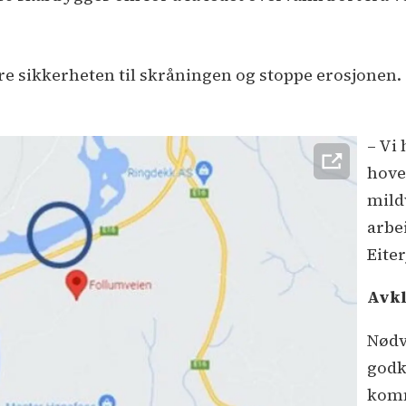
dre sikkerheten til skråningen og stoppe erosjonen.
– Vi
hove
mild
arbe
Eiter
Avkl
Nødv
godk
komm