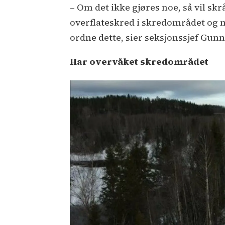
– Om det ikke gjøres noe, så vil sk
overflateskred i skredområdet og me
ordne dette, sier seksjonssjef Gunn
Har overvåket skredområdet