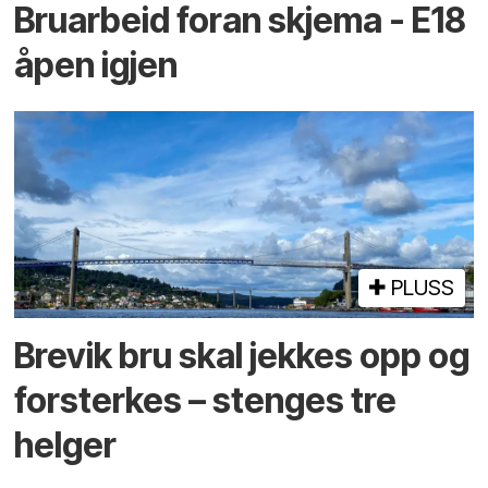
Bruarbeid foran skjema - E18
åpen igjen
PLUSS
Brevik bru skal jekkes opp og
forsterkes – stenges tre
helger