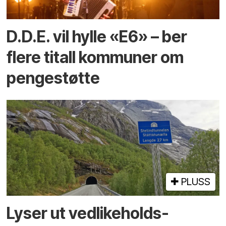
D.D.E. vil hylle «E6» – ber
flere titall kommuner om
pengestøtte
PLUSS
Lyser ut vedlikeholds­