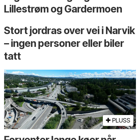
Lillestrøm og Gardermoen
Stort jordras over vei i Narvik
– ingen personer eller biler
tatt
PLUSS
Forventer lange køer når