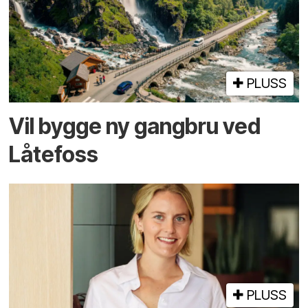
PLUSS
Vil bygge ny gangbru ved
Låtefoss
PLUSS