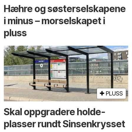
Hæhre og søster­selskapene
i minus – mor­selskapet i
pluss
PLUSS
Skal oppgradere holde­
plasser rundt Sinsenkrysset