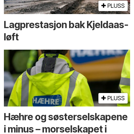
PLUSS
Lagprestasjon bak Kjeldaas-
løft
PLUSS
Hæhre og søster­selskapene
i minus – mor­selskapet i