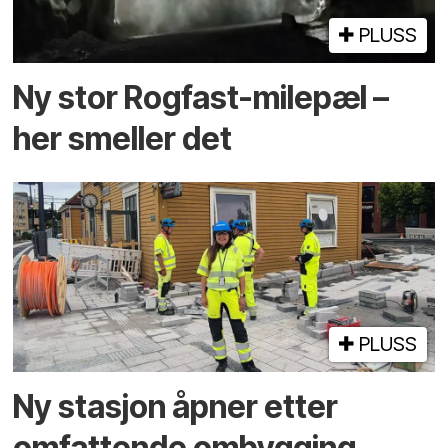
PLUSS
Ny stor Rogfast-milepæl –
her smeller det
PLUSS
Ny stasjon åpner etter
omfattende ombygging