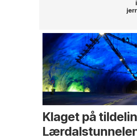
jer
Klaget på tildeli
Lærdalstunnelen