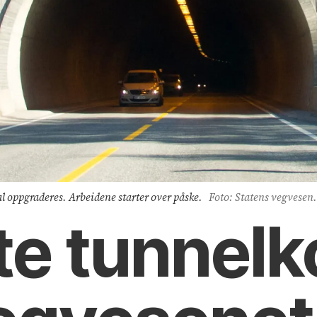
l oppgraderes. Arbeidene starter over påske.
Foto: Statens vegvesen.
te tunnelk