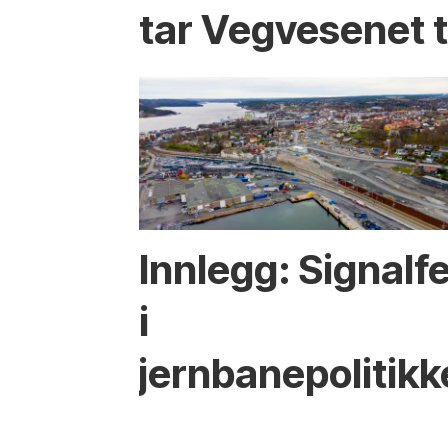
tar Vegvesenet ti
Innlegg: Signalfe
i
jernbanepolitik