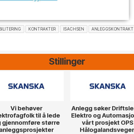
ILITERING
KONTRAKTER
ISACHSEN
ANLEGGSKONTRAKT
Stillinger
Vi behøver
Anlegg søker Driftsl
ektrofagfolk til å lede
Elektro og Automasjon
 gjennomføre større
vårt prosjekt OPS
anleggsprosjekter
Hålogalandsvege