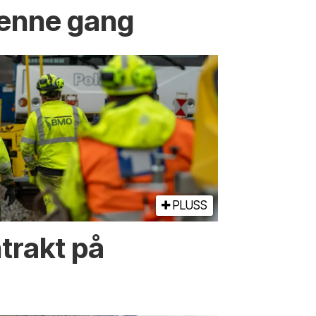
enne gang
PLUSS
trakt på