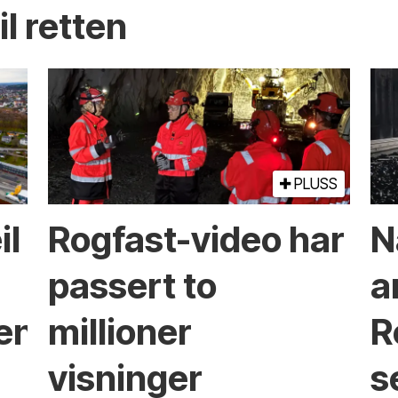
l retten
PLUSS
il
Rogfast-video har
N
passert to
a
ken?
millioner
R
visninger
s