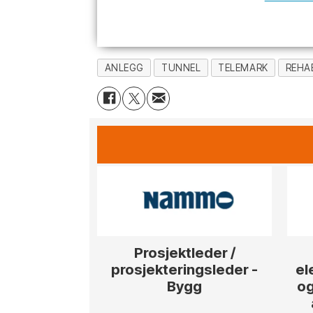
ANLEGG
TUNNEL
TELEMARK
REHAB
Prosjektleder /
prosjekteringsleder -
el
Bygg
og