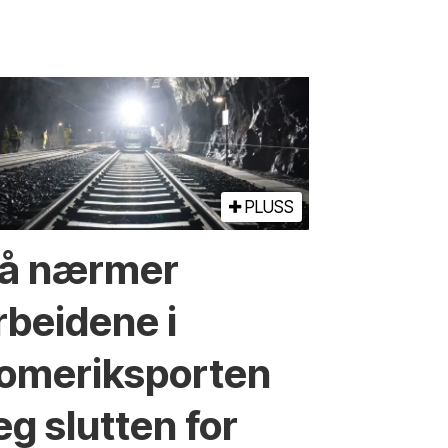
PLUSS
å nærmer
rbeidene i
omeriksporten
eg slutten for