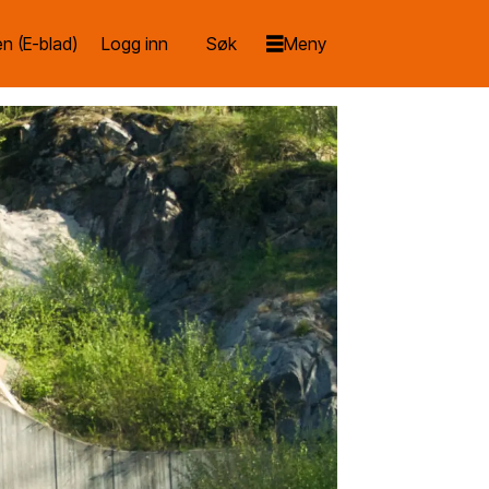
n (E-blad)
Logg inn