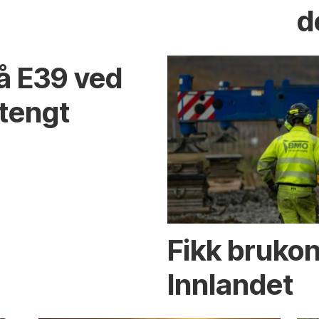
d
på E39 ved
stengt
Fikk brukon
Innlandet