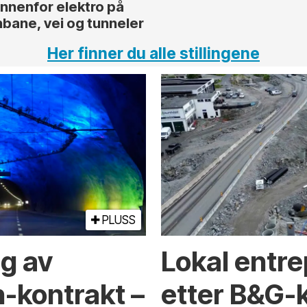
innenfor elektro på
nbane, vei og tunneler
Her finner du alle stillingene
PLUSS
ng av
Lokal entre
-kontrakt –
etter B&G-