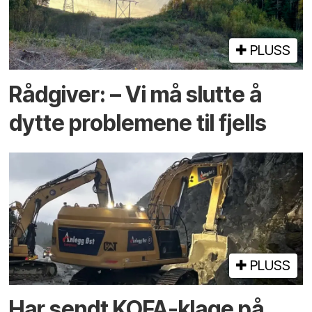
PLUSS
Rådgiver: – Vi må slutte å
dytte problemene til fjells
PLUSS
Har sendt KOFA-klage på