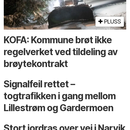
PLUSS
KOFA: Kommune brøt ikke
regelverket ved tildeling av
brøytekontrakt
Signalfeil rettet –
togtrafikken i gang mellom
Lillestrøm og Gardermoen
Stort jordras over vei i Narvik