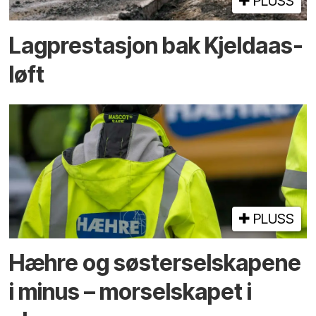
PLUSS
Lagprestasjon bak Kjeldaas-
løft
PLUSS
Hæhre og søster­selskapene
i minus – mor­selskapet i