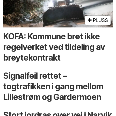
PLUSS
KOFA: Kommune brøt ikke
regelverket ved tildeling av
brøytekontrakt
Signalfeil rettet –
togtrafikken i gang mellom
Lillestrøm og Gardermoen
Stort jordras over vei i Narvik