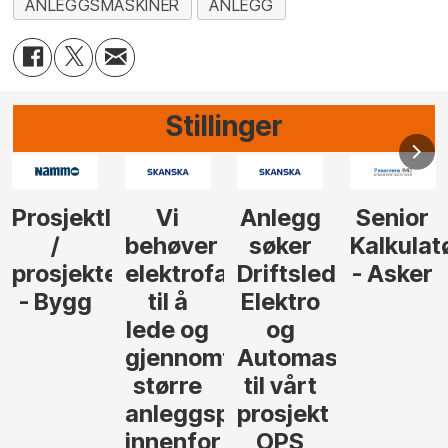
ANLEGGSMASKINER
ANLEGG
Stillinger
Anlegg
Senior
Senior
Prosjekt
søker
Kalkulatør
Tilbudsleder
r
agfolk
Driftsleder
- Asker
Anlegg
Elektro
- Oslo
og
føre
Automasjon
til vårt
rosjekter
prosjekt
OPS