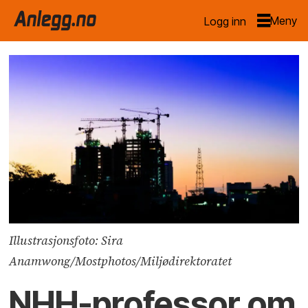
Logg inn
Illustrasjonsfoto: Sira
Anamwong/Mostphotos/Miljødirektoratet
NHH-professor om