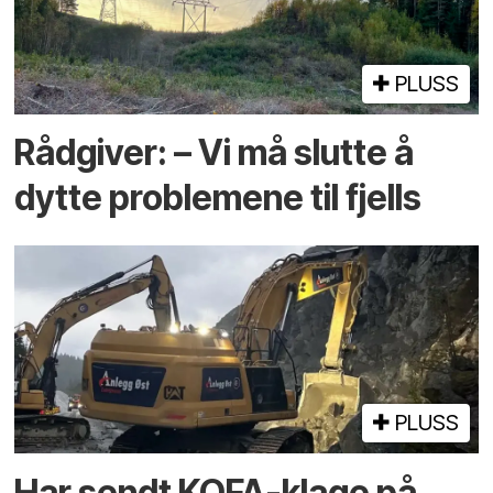
PLUSS
Rådgiver: – Vi må slutte å
dytte problemene til fjells
PLUSS
Har sendt KOFA-klage på