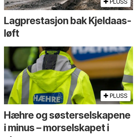
PLUSS
Lagprestasjon bak Kjeldaas-
løft
PLUSS
Hæhre og søster­selskapene
i minus – mor­selskapet i