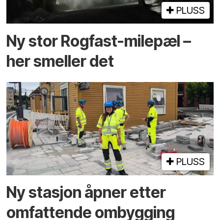
PLUSS
Ny stor Rogfast-milepæl –
her smeller det
PLUSS
Ny stasjon åpner etter
omfattende ombygging