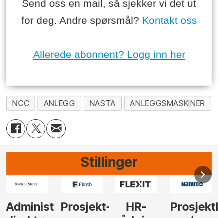
Send oss en mail, så sjekker vi det ut
for deg. Andre spørsmål?
Kontakt oss
Allerede abonnent? Logg inn her
NCC
ANLEGG
NASTA
ANLEGGSMASKINER
Stillinger
rerende
Prosjekt-
HR-
Prosjektleder
Vi