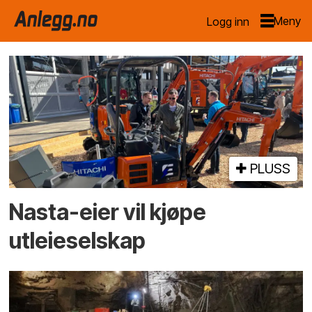
Logg inn
Emne:
nasta
PLUSS
Nasta-eier vil kjøpe
utleieselskap