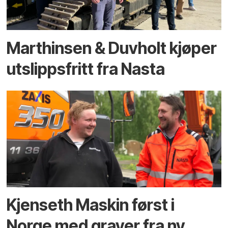
Marthinsen & Duvholt kjøper
utslippsfritt fra Nasta
Kjenseth Maskin først i
Norge med graver fra ny