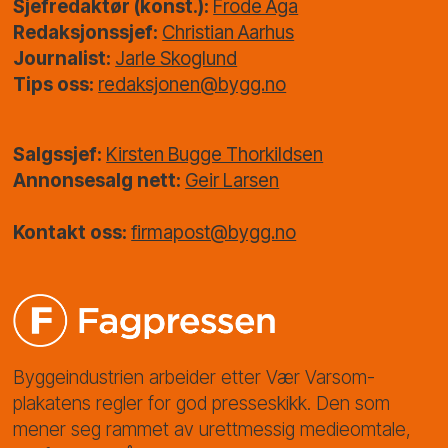
Sjefredaktør (konst.):
Frode Aga
Redaksjonssjef:
Christian Aarhus
Journalist:
Jarle Skoglund
Tips oss:
redaksjonen@bygg.no
Salgssjef:
Kirsten Bugge Thorkildsen
Annonsesalg nett:
Geir Larsen
Kontakt oss:
firmapost@bygg.no
Byggeindustrien arbeider etter Vær Varsom-
plakatens regler for god presseskikk. Den som
mener seg rammet av urettmessig medieomtale,