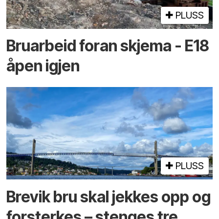
PLUSS
Bruarbeid foran skjema - E18
åpen igjen
PLUSS
Brevik bru skal jekkes opp og
forsterkes – stenges tre