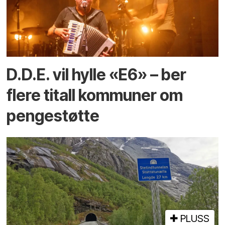
D.D.E. vil hylle «E6» – ber
flere titall kommuner om
pengestøtte
PLUSS