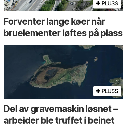
PLUSS
Forventer lange køer når
bru­elementer løftes på plass
PLUSS
Del av grave­maskin løsnet –
arbeider ble truffet i beinet