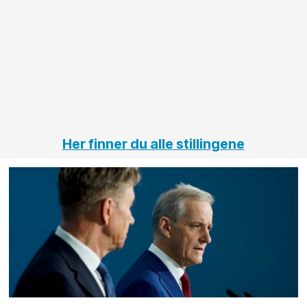
innenfor
OPS
elektro
Hålogal
på
jernbane,
vei og
tunneler
Her finner du alle stillingene