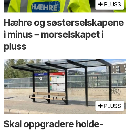
PLUSS
Hæhre og søster­selskapene
i minus – mor­selskapet i
pluss
PLUSS
Skal oppgradere holde­