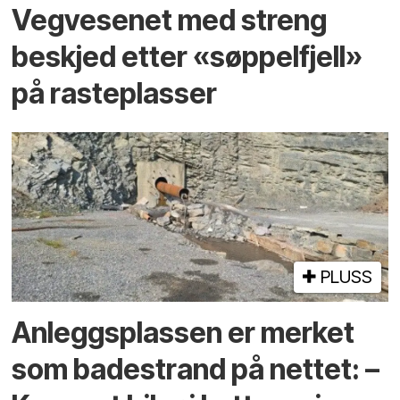
Vegvesenet med streng
beskjed etter «søppelfjell»
på rasteplasser
PLUSS
Anleggs­plassen er merket
som bade­strand på nettet: –