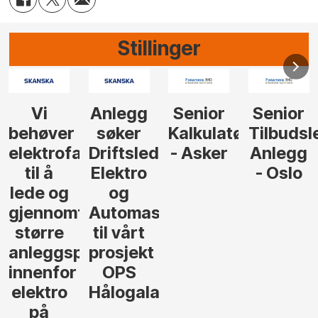
Stillinger
Senior
Senior
Prosjekteringsled
Rådgive
Kalkulatør
Tilbudsleder
ingeniør
der
- Asker
Anlegg
elektro,
- Oslo
Oslo
jon
andsvegen