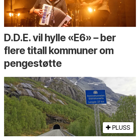
D.D.E. vil hylle «E6» – ber
flere titall kommuner om
pengestøtte
PLUSS