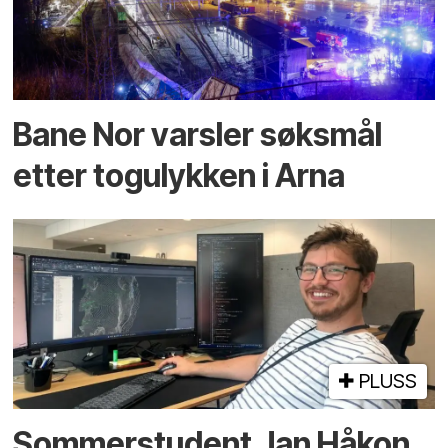
Bane Nor varsler søksmål
etter togulykken i Arna
PLUSS
Sommerstudent Jan Håkon