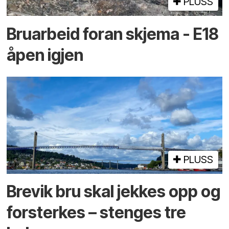
PLUSS
Bruarbeid foran skjema - E18
åpen igjen
PLUSS
Brevik bru skal jekkes opp og
forsterkes – stenges tre