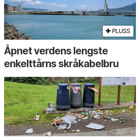
PLUSS
Åpnet verdens lengste
enkelt­tårns skrå­kabel­bru