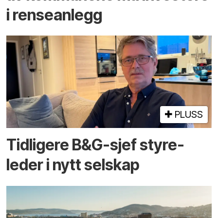
i rense­anlegg
PLUSS
Tidligere B&G-sjef styre­
leder i nytt selskap