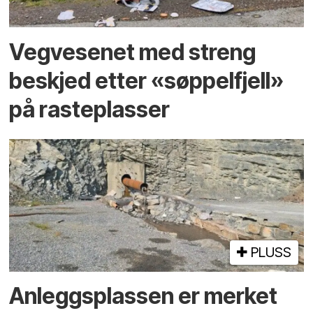
Vegvesenet med streng
beskjed etter «søppelfjell»
på rasteplasser
PLUSS
Anleggs­plassen er merket