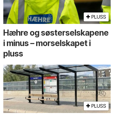
PLUSS
Hæhre og søster­selskapene
i minus – mor­selskapet i
pluss
PLUSS