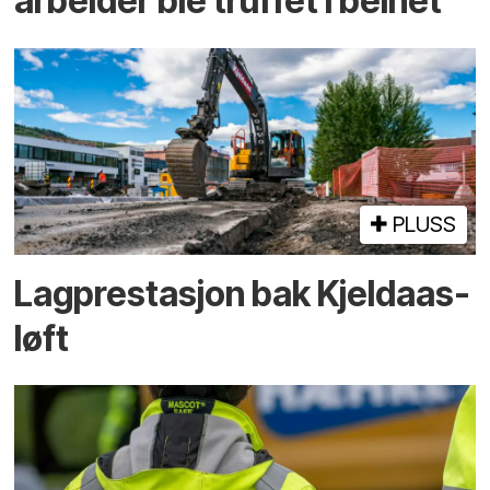
arbeider ble truffet i beinet
PLUSS
Lagprestasjon bak Kjeldaas-
løft