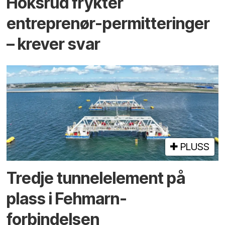
Hoksrud frykter
entreprenør-permitteringer
– krever svar
PLUSS
Tredje tunnel­element på
plass i Fehmarn-
forbindelsen