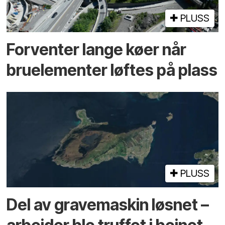
PLUSS
Forventer lange køer når
bru­elementer løftes på plass
PLUSS
Del av grave­maskin løsnet –