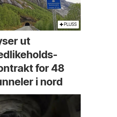
PLUSS
yser ut
edlikeholds­
ontrakt for 48
unneler i nord