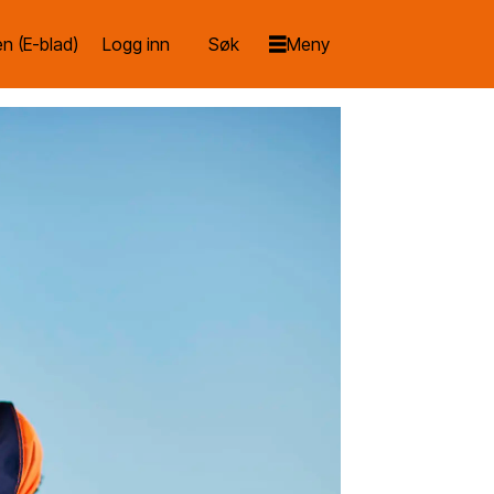
n (E-blad)
Logg inn