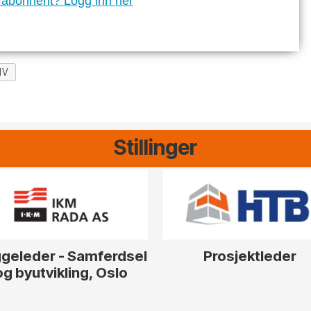
 abonnent? Logg inn her
IV
Stillinger
geleder - Samferdsel
Prosjektleder
og byutvikling, Oslo