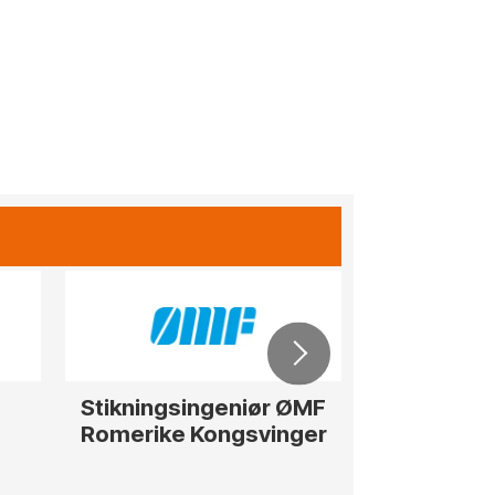
Stikningsingeniør ØMF
Rådgiver / 
Romerike Kongsvinger
str