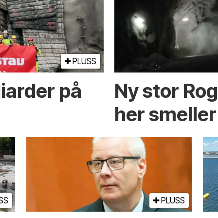
PLUSS
lliarder på
Ny stor Rog
her smeller
SS
PLUSS