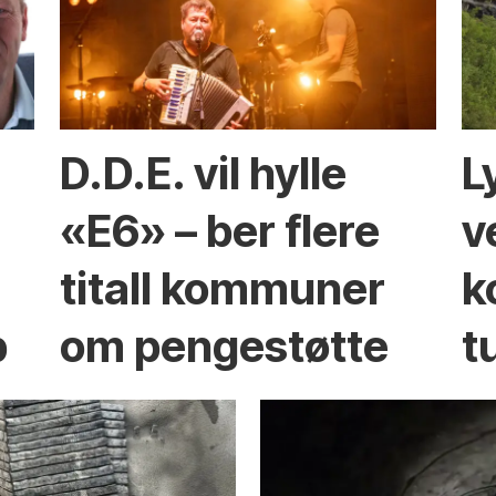
D.D.E. vil hylle
L
n
«E6» – ber flere
v
titall kommuner
k
p
om pengestøtte
t