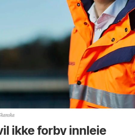
Skanska
l ikke forby innleie