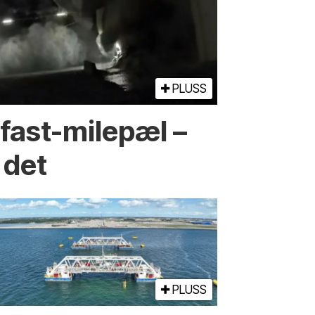
PLUSS
fast-milepæl –
 det
PLUSS