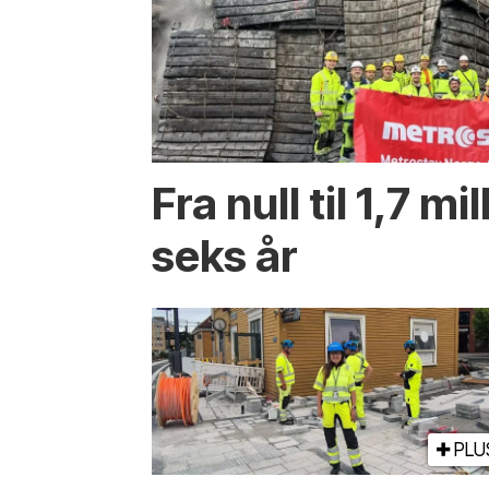
Fra null til 1,7 mi
seks år
PLU