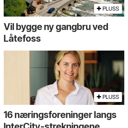
PLUSS
Vil bygge ny gangbru ved
Låtefoss
PLUSS
16 næringsforeninger langs
InterCity-strekningene