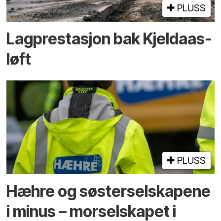
PLUSS
Lagprestasjon bak Kjeldaas-
løft
PLUSS
Hæhre og søster­selskapene
i minus – mor­selskapet i