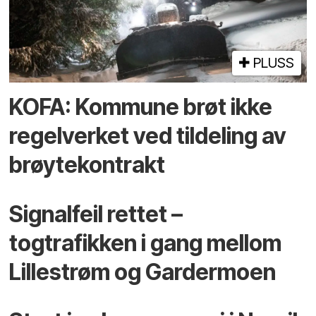
PLUSS
KOFA: Kommune brøt ikke
regelverket ved tildeling av
brøytekontrakt
Signalfeil rettet –
togtrafikken i gang mellom
Lillestrøm og Gardermoen