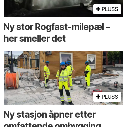
PLUSS
Ny stor Rogfast-milepæl –
her smeller det
PLUSS
Ny stasjon åpner etter
omfattende ombygging