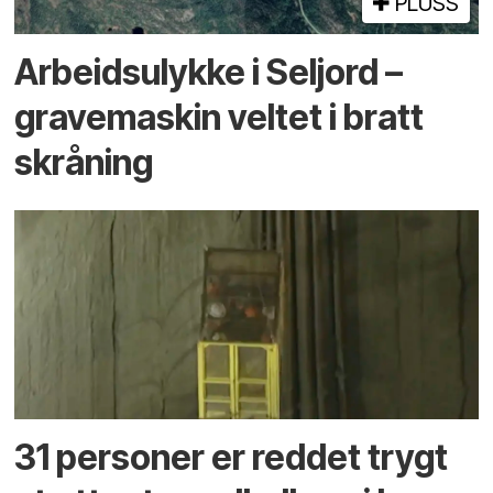
PLUSS
Arbeids­ulykke i Seljord –
grave­maskin veltet i bratt
skråning
31 personer er reddet trygt