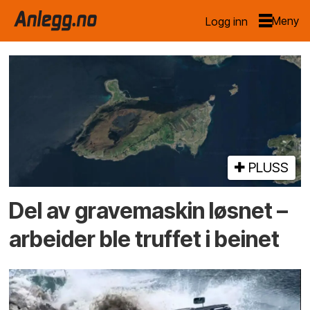
Logg inn
Emne:
arbeidsulykke
PLUSS
Del av grave­maskin løsnet –
arbeider ble truffet i beinet