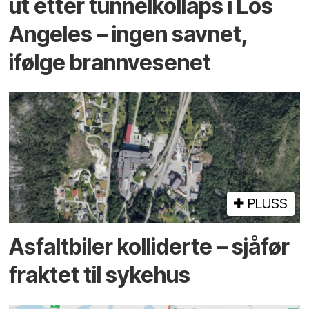
ut etter tunnel­kollaps i Los
Angeles – ingen savnet,
ifølge brann­vesenet
PLUSS
Asfaltbiler kolliderte – sjåfør
fraktet til sykehus