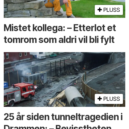
PLUSS
Mistet kollega: – Etterlot et
tomrom som aldri vil bli fylt
PLUSS
25 år siden tunneltragedien i
Drammen: – Bevisstheten