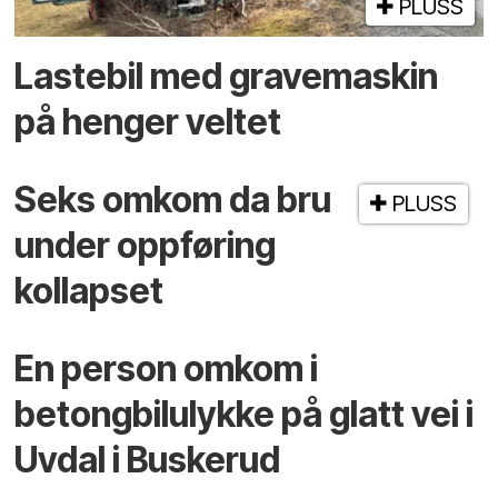
PLUSS
Lastebil med grave­maskin
på henger veltet
Seks omkom da bru
PLUSS
under oppføring
kollapset
En person omkom i
betongbilulykke på glatt vei i
Uvdal i Buskerud