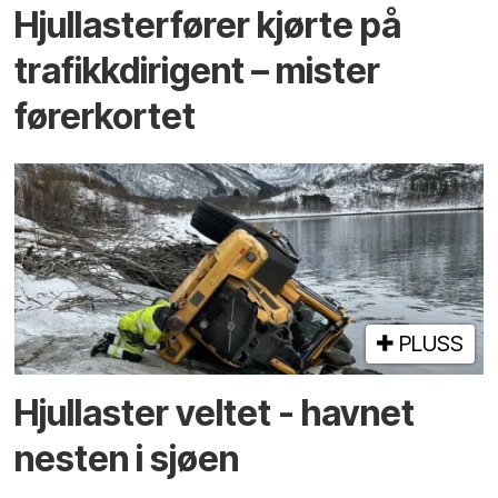
Hjullaster­fører kjørte på
trafikk­dirigent – mister
fører­kortet
PLUSS
Hjullaster veltet - havnet
nesten i sjøen