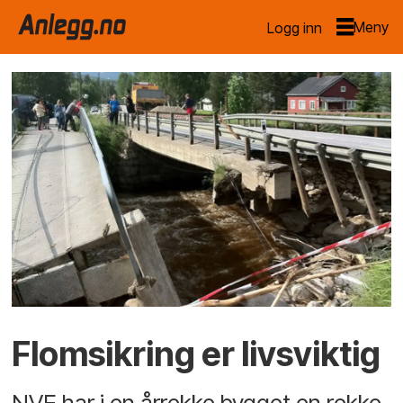
Logg inn
Flomsikring er livsviktig
NVE har i en årrekke bygget en rekke