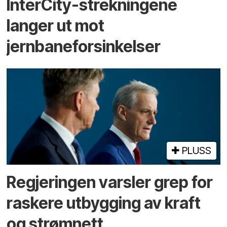
InterCity-strekningene
langer ut mot
jernbaneforsinkelser
PLUSS
Regjeringen varsler grep for
raskere utbygging av kraft
og strømnett