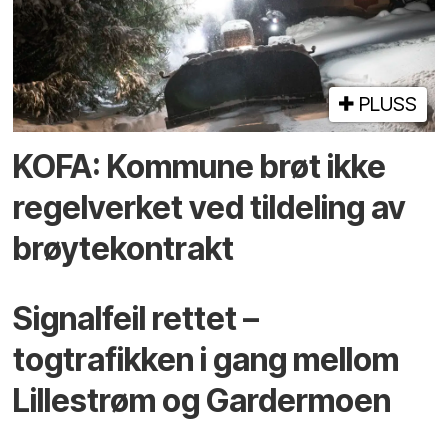
PLUSS
KOFA: Kommune brøt ikke
regelverket ved tildeling av
brøytekontrakt
Signalfeil rettet –
togtrafikken i gang mellom
Lillestrøm og Gardermoen