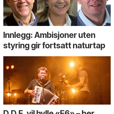
Innlegg: Ambisjoner uten
styring gir fortsatt naturtap
D.D.E. vil hylle «E6» – ber