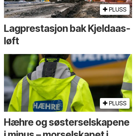
PLUSS
Lagprestasjon bak Kjeldaas-
løft
PLUSS
Hæhre og søster­selskapene
i minus – mor­selskapet i