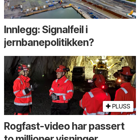
Innlegg: Signalfeil i
jernbanepolitikken?
PLUSS
Rogfast-video har passert
to millioner visninger