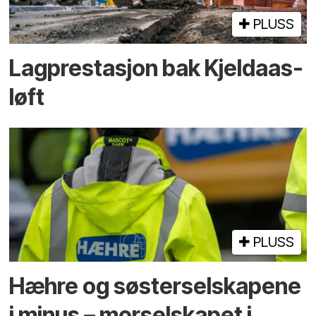
PLUSS
Lagprestasjon bak Kjeldaas-
løft
PLUSS
Hæhre og søster­selskapene
i minus – mor­selskapet i