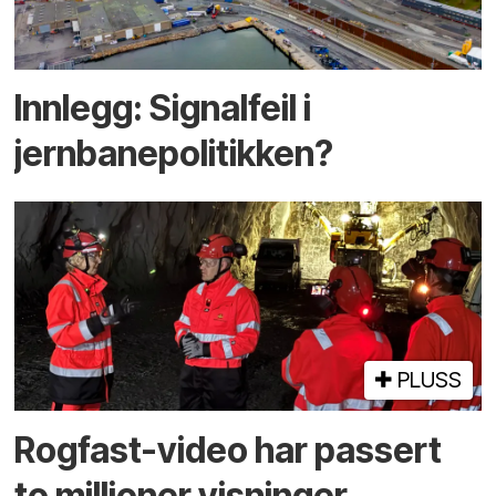
Innlegg: Signalfeil i
jernbanepolitikken?
PLUSS
Rogfast-video har passert
to millioner visninger