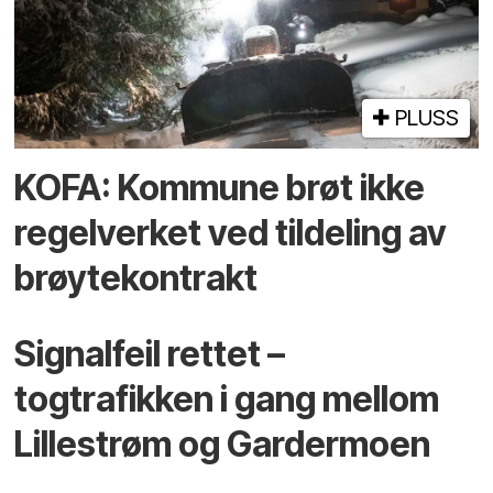
PLUSS
KOFA: Kommune brøt ikke
regelverket ved tildeling av
brøytekontrakt
Signalfeil rettet –
togtrafikken i gang mellom
Lillestrøm og Gardermoen