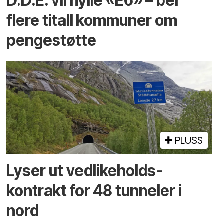
D.D.E. vil hylle «E6» – ber
flere titall kommuner om
pengestøtte
PLUSS
Lyser ut vedlikeholds­
kontrakt for 48 tunneler i
nord