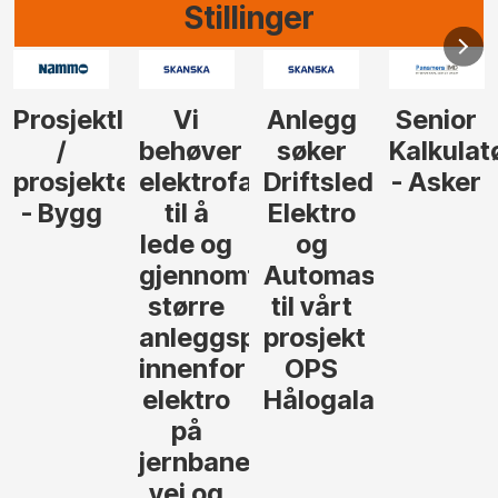
Stillinger
Anlegg
Senior
Senior
Prosjekt
søker
Kalkulatør
Tilbudsleder
r
agfolk
Driftsleder
- Asker
Anlegg
Elektro
- Oslo
og
føre
Automasjon
til vårt
rosjekter
prosjekt
OPS
Hålogalandsvegen
,