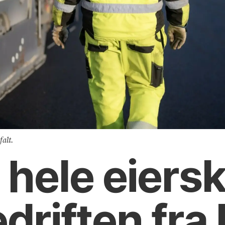
falt.
 hele eiersk
edriften fra