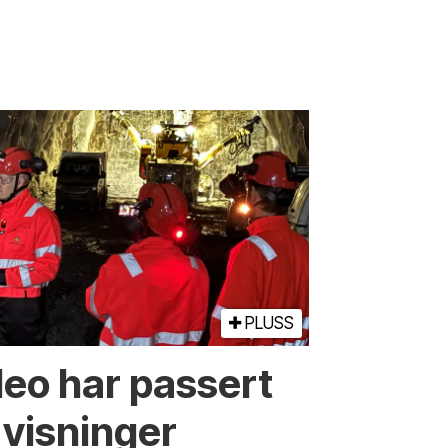
PLUSS
deo har passert
 visninger