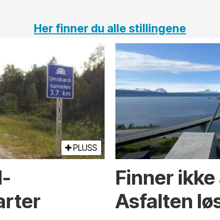
Her finner du alle stillingene
PLUSS
l­
Finner ikke
arter
Asfalten lø