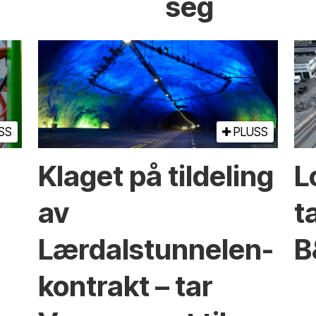
seg
SS
PLUSS
Klaget på tildeling
L
av
t
Lærdalstunnelen-
B
kontrakt – tar