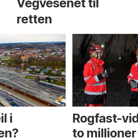
Vegvesenet til
retten
l i
Rogfast-vi
ken?
to millioner