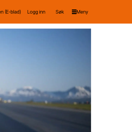
n (E-blad)
Logg inn