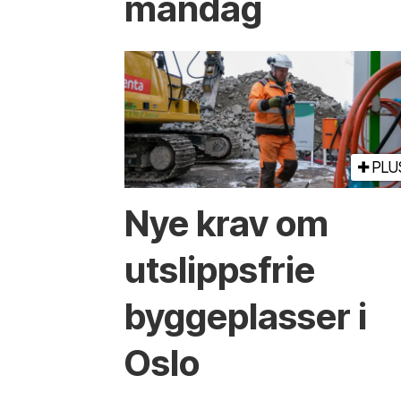
mandag
PLU
Nye krav om
utslippsfrie
byggeplasser i
Oslo