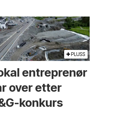
PLUSS
okal entreprenør
ar over etter
&G-konkurs