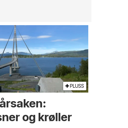
jernbane, v
PLUSS
 årsaken:
sner og krøller