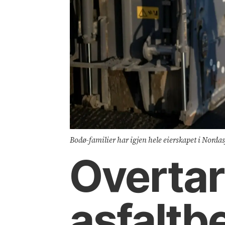
Bodø-familier har igjen hele eierskapet i Nordas
Overtar
asfaltb