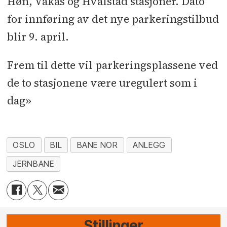
Høn, Vakås og Hvalstad stasjoner. Dato
for innføring av det nye parkeringstilbud
blir 9. april.
Frem til dette vil parkeringsplassene ved
de to stasjonene være uregulert som i
dag»
OSLO
BIL
BANE NOR
ANLEGG
JERNBANE
Stillinger