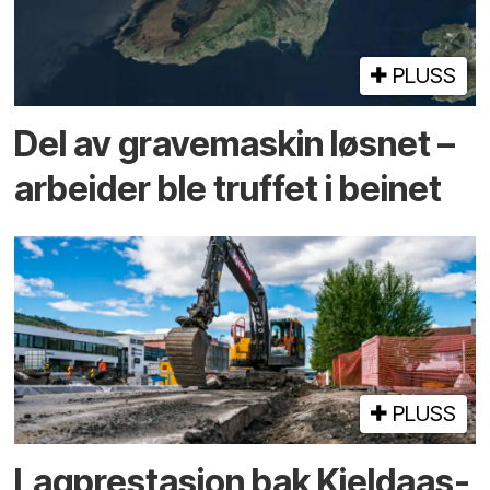
PLUSS
Del av grave­maskin løsnet –
arbeider ble truffet i beinet
PLUSS
Lagprestasjon bak Kjeldaas-