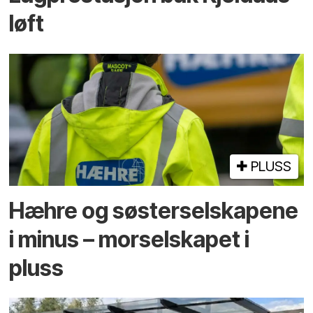
løft
PLUSS
Hæhre og søster­selskapene
i minus – mor­selskapet i
pluss