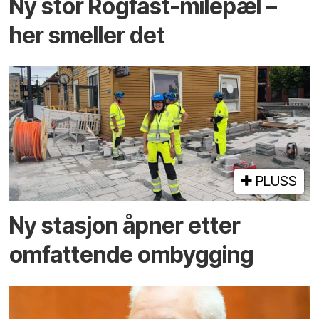
Ny stor Rogfast-milepæl –
her smeller det
PLUSS
Ny stasjon åpner etter
omfattende ombygging