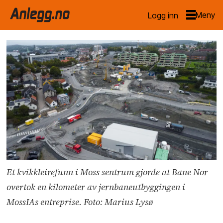
Logg inn
Et kvikkleirefunn i Moss sentrum gjorde at Bane Nor
overtok en kilometer av jernbaneutbyggingen i
MossIAs entreprise. Foto: Marius Lysø