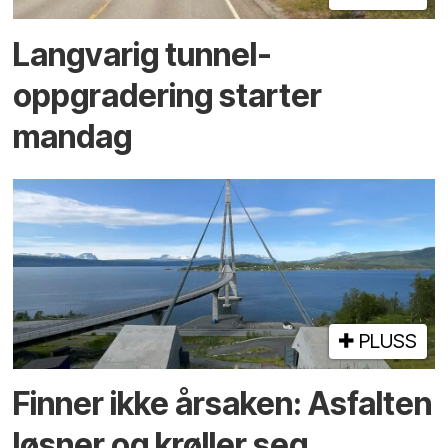
Langvarig tunnel­
oppgradering starter
mandag
PLUSS
Finner ikke årsaken: Asfalten
løsner og krøller seg