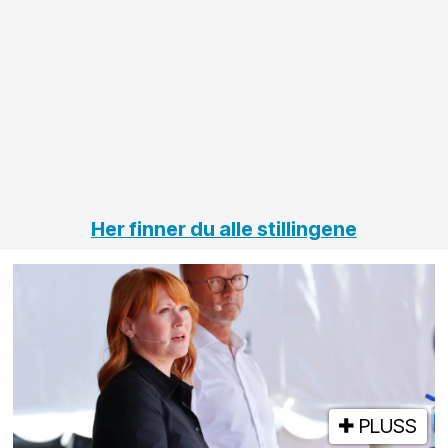
anleggsprosjekter
prosjekt
innenfor
OPS
elektro
Hålogal
på
jernbane,
vei og
tunneler
Her finner du alle stillingene
PLUSS