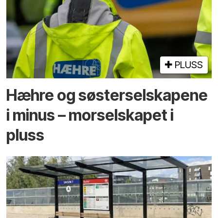
PLUSS
Hæhre og søster­selskapene
i minus – mor­selskapet i
pluss