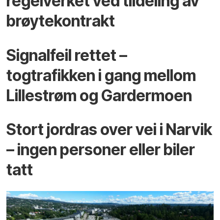
regelverket ved tildeling av
brøytekontrakt
Signalfeil rettet –
togtrafikken i gang mellom
Lillestrøm og Gardermoen
Stort jordras over vei i Narvik
– ingen personer eller biler
tatt