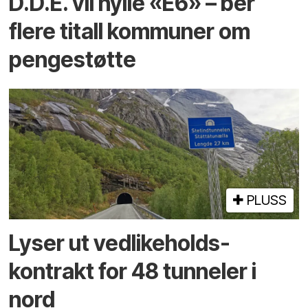
D.D.E. vil hylle «E6» – ber
flere titall kommuner om
pengestøtte
PLUSS
Lyser ut vedlikeholds­
kontrakt for 48 tunneler i
nord