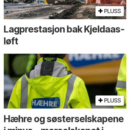
PLUSS
Lagprestasjon bak Kjeldaas-
løft
PLUSS
Hæhre og søster­selskapene