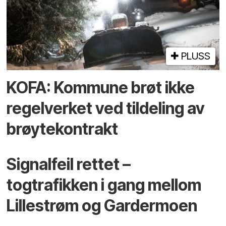
PLUSS
KOFA: Kommune brøt ikke
regelverket ved tildeling av
brøytekontrakt
Signalfeil rettet –
togtrafikken i gang mellom
Lillestrøm og Gardermoen