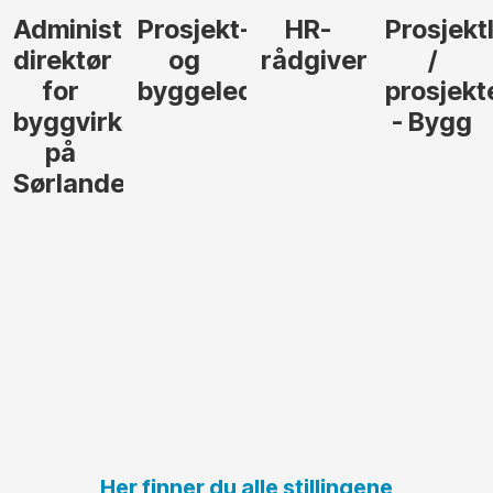
Administrerende
Prosjekt-
HR-
Prosjekt
direktør
og
rådgiver
/
for
byggeleder
prosjekt
byggvirksomhet
- Bygg
på
Sørlandet
Her finner du alle stillingene