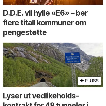
D.D.E. vil hylle «E6» – ber
flere titall kommuner om
pengestøtte
PLUSS
Lyser ut vedlikeholds­
kontrakt for 48 tunneler i