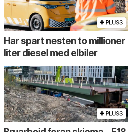
PLUSS
Har spart nesten to millioner
liter diesel med elbiler
PLUSS
Bruarbeid foran skjema - E18