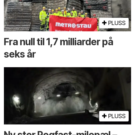
PLUSS
Fra null til 1,7 milliarder på
seks år
PLUSS
Ny stor Rogfast-milepæl –