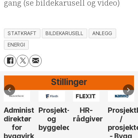
gang (se bildekarusell og video)
STATKRAFT
BILDEKARUSELL
ANLEGG
ENERGI
Stillinger
Administrerende
Prosjekt-
HR-
Prosjekt
direktør
og
rådgiver
/
for
byggeleder
prosjekt
byggvirksomhet
- Bygg