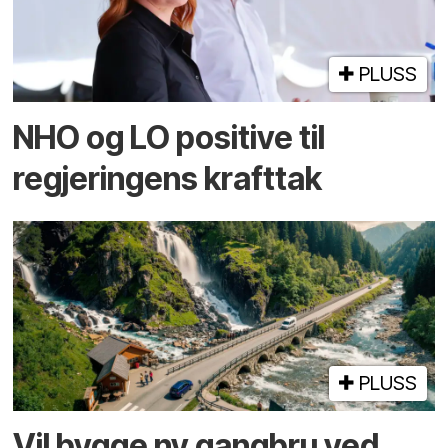
PLUSS
NHO og LO positive til
regjeringens krafttak
PLUSS
Vil bygge ny gangbru ved