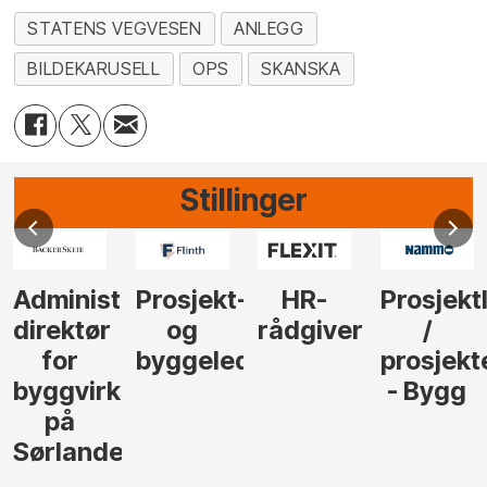
STATENS VEGVESEN
ANLEGG
BILDEKARUSELL
OPS
SKANSKA
Stillinger
Administrerende
Prosjekt-
HR-
Prosjekt
direktør
og
rådgiver
/
for
byggeleder
prosjekt
byggvirksomhet
- Bygg
på
Sørlandet