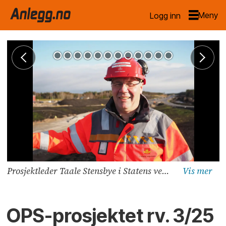
Logg inn
Prosjektleder Taale Stensbye i Statens vegvesen. Foto: Jørn Hindklev
OPS-prosjektet rv. 3/25