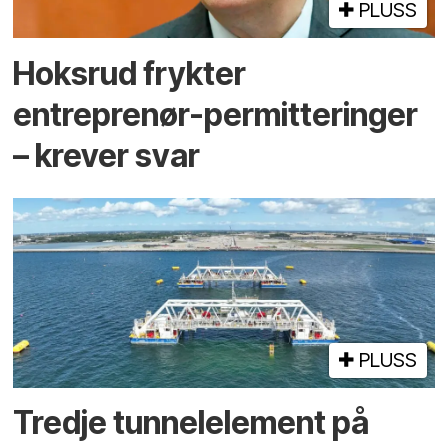
PLUSS
Hoksrud frykter
entreprenør-permitteringer
– krever svar
PLUSS
Tredje tunnel­element på