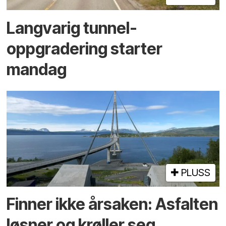
Langvarig tunnel­
oppgradering starter
mandag
PLUSS
Finner ikke årsaken: Asfalten
løsner og krøller seg