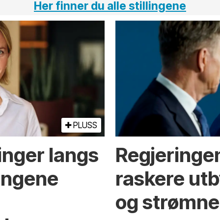
Her finner du alle stillingene
PLUSS
inger langs
Regjeringen
ningene
raskere utb
og strømne