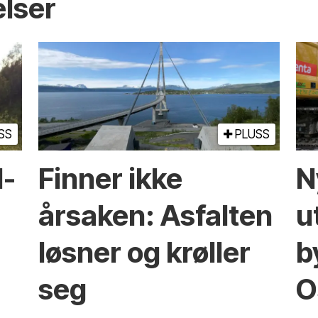
elser
SS
PLUSS
l­
Finner ikke
N
årsaken: Asfalten
u
løsner og krøller
b
seg
O