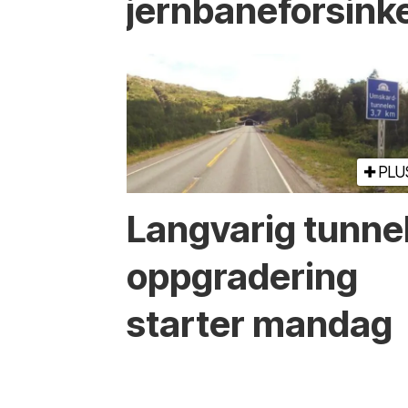
jernbaneforsink
PLU
Langvarig tunne
oppgradering
starter mandag