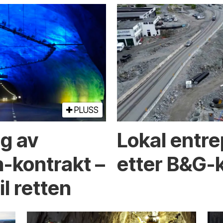
PLUSS
ng av
Lokal entre
-kontrakt –
etter B&G-
l retten