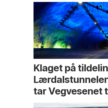
Klaget på tildeli
Lærdalstunnelen
tar Vegvesenet ti