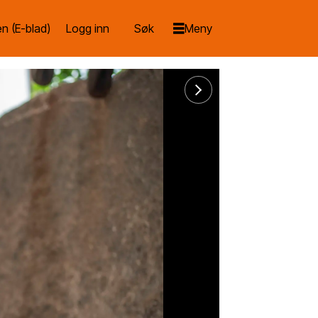
n (E-blad)
Logg inn