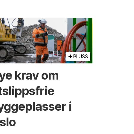
PLUSS
ye krav om
tslippsfrie
yggeplasser i
slo