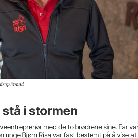
rdrup Strand
å stå i stormen
raveentreprenør med de to brødrene sine. Far var
n unge Bjørn Risa var fast bestemt på å vise at 