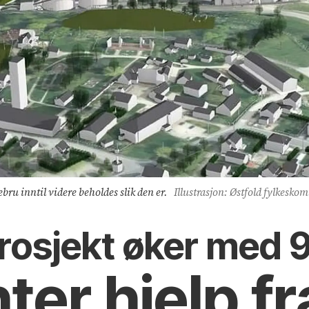
bru inntil videre beholdes slik den er.
Illustrasjon: Østfold fylkesk
rosjekt øker med 9
ter hjelp f