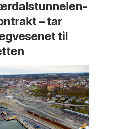
ærdalstunnelen-
ontrakt – tar
egvesenet til
etten