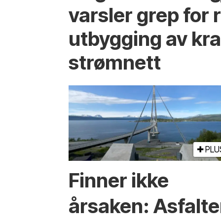
varsler grep for 
utbygging av kra
strømnett
PLU
Finner ikke
årsaken: Asfalt