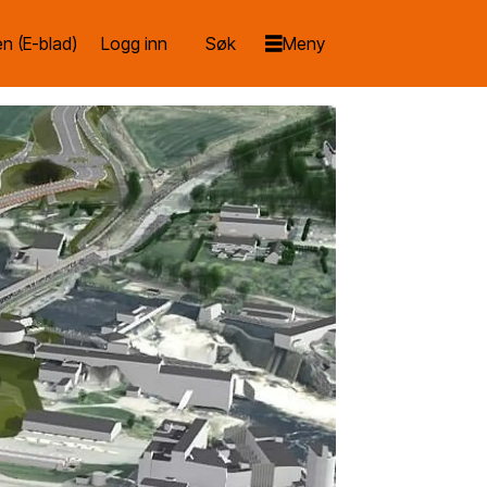
n (E-blad)
Logg inn