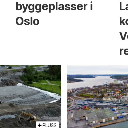
byggeplasser i
L
Oslo
k
V
r
PLUSS