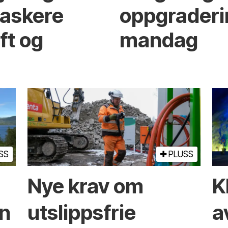
raskere
oppgraderi
ft og
mandag
SS
PLUSS
Nye krav om
K
en
utslippsfrie
a