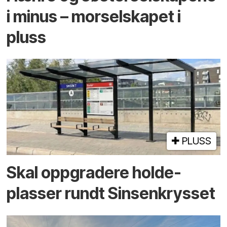
i minus – mor­selskapet i
pluss
PLUSS
Skal oppgradere holde­
plasser rundt Sinsenkrysset