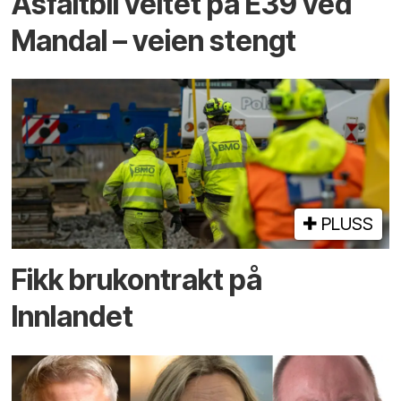
Asfaltbil veltet på E39 ved
Mandal – veien stengt
PLUSS
Fikk brukontrakt på
Innlandet