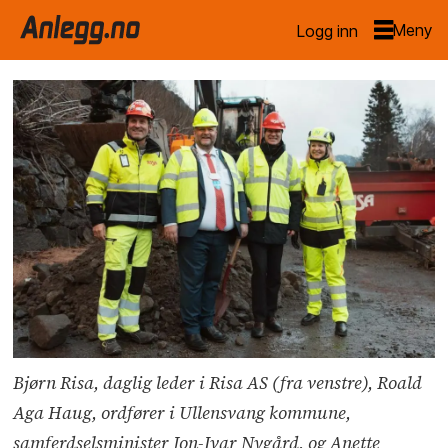
Logg inn
Bjørn Risa, daglig leder i Risa AS (fra venstre), Roald
Aga Haug, ordfører i Ullensvang kommune,
samferdselsminister Jon-Ivar Nygård, og Anette