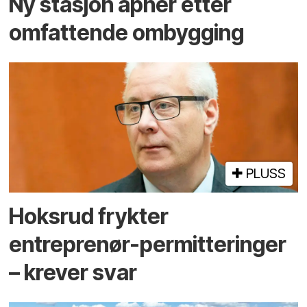
Ny stasjon åpner etter
omfattende ombygging
PLUSS
Hoksrud frykter
entreprenør-permitteringer
– krever svar