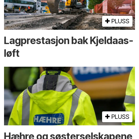
PLUSS
Lagprestasjon bak Kjeldaas-
løft
PLUSS
Hæhre og søster­selskapene