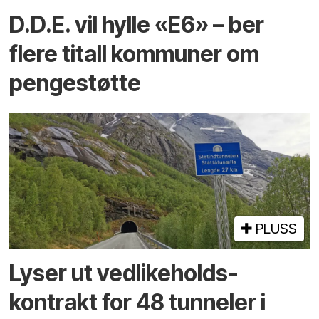
D.D.E. vil hylle «E6» – ber
flere titall kommuner om
pengestøtte
PLUSS
Lyser ut vedlikeholds­
kontrakt for 48 tunneler i