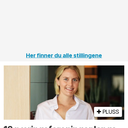
innenfor
OPS
elektro
Hålogal
på
jernbane,
vei og
tunneler
Her finner du alle stillingene
PLUSS