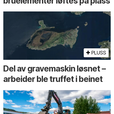
bru­elementer løftes på plass
PLUSS
Del av grave­maskin løsnet –
arbeider ble truffet i beinet