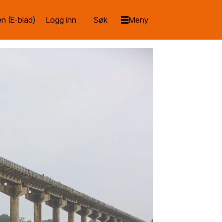
n (E-blad)
Logg inn