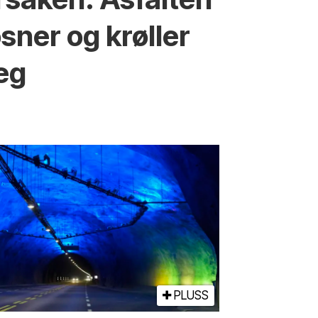
øsner og krøller
eg
PLUSS