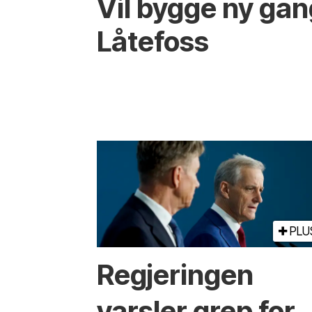
Vil bygge ny ga
Låtefoss
PLU
Regjeringen
varsler grep for