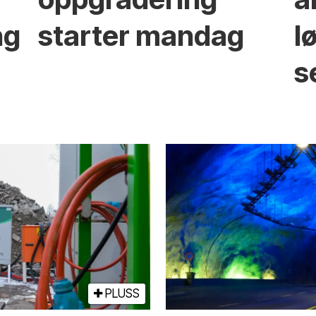
ng
starter mandag
l
s
PLUSS