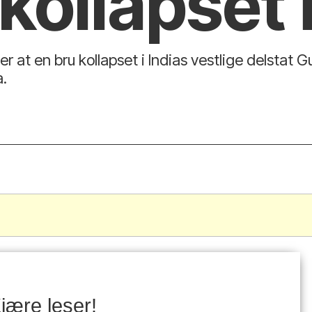
kollapset i
r at en bru kollapset i Indias vestlige delstat 
a.
.
jære leser!