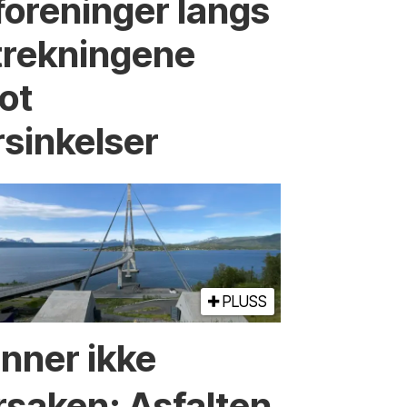
foreninger langs
strekningene
ot
rsinkelser
PLUSS
inner ikke
rsaken: Asfalten