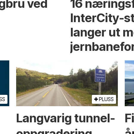
ngbru ved
16 nærings
InterCity-
langer ut m
jernbanefo
SS
PLUSS
Langvarig tunnel­
F
oppgradering
å