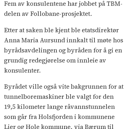
Fem av konsulentene har jobbet på TBM-
Holsfjorden til Oslo skal drives med
delen av Follobane-prosjektet.
to tunnelboremaskiner (TBM) og
fjellsikres og tettes med
Etter at saken ble kjent ble etatsdirektør
betongsegmenter. Vann- og
Anna Maria Aursund innkalt til møte hos
avløpsetaten anbefaler også TBM for
byrådsavdelingen og byråden for å gi en
11 kilometer i rentvannstunnelen fra
grundig redegjørelse om innleie av
Stubberud til Huseby.
konsulenter.
Det skal også bygges mye mer, blant
Byrådet ville også vite bakgrunnen for at
annet et underjordisk
tunnelboremaskiner ble valgt for den
vannbehandlingsanlegg, driftsbygg,
adkomstunneler og nye
19,5 kilometer lange råvannstunnelen
vannforsyningstunneler (stamnett).
som går fra Holsfjorden i kommunene
Lier og Hole kommune, via Bærum til