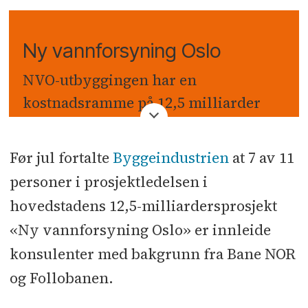
Ny vannforsyning Oslo
NVO-utbyggingen har en
kostnadsramme på 12,5 milliarder
kroner. Prosjektet skal gi
hovedstaden en ny uavhengig
Før jul fortalte
Byggeindustrien
at 7 av 11
vannforsyning med en annen
personer i prosjektledelsen i
råvannskilde enn Maridalsvannet, og
hovedstadens 12,5-milliardersprosjekt
skal etter planen være ferdigstilt i
«Ny vannforsyning Oslo» er innleide
2028.
konsulenter med bakgrunn fra Bane NOR
Det er bestemt at den 19,5 kilometer
og Follobanen.
lange råvannstunnelen fra