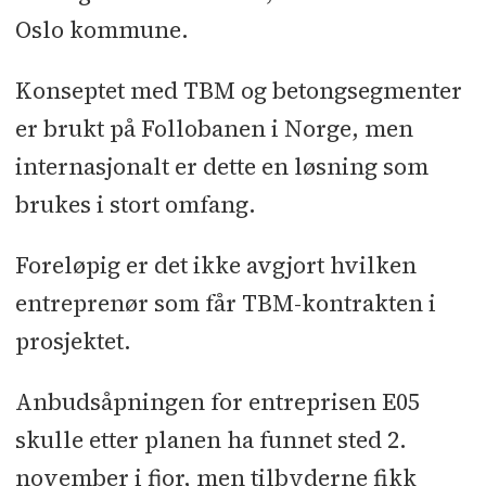
Kommunen jobber under tidspress i
Oslo kommune.
milliardprosjektet etter at Mattilsynet
påla Oslo kommune å etablere en
Konseptet med TBM og betongsegmenter
fullgod reservevannsløsning innen
er brukt på Follobanen i Norge, men
1. januar 2028.
internasjonalt er dette en løsning som
brukes i stort omfang.
Foreløpig er det ikke avgjort hvilken
entreprenør som får TBM-kontrakten i
prosjektet.
Anbudsåpningen for entreprisen E05
skulle etter planen ha funnet sted 2.
november i fjor, men tilbyderne fikk