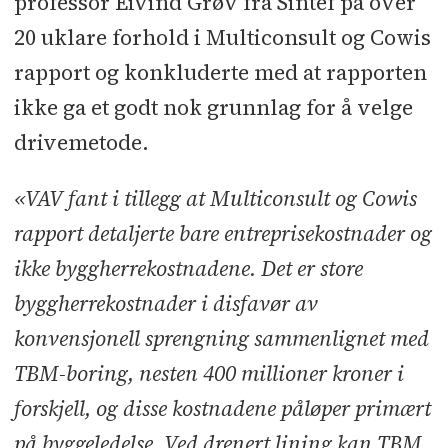
professor Eivind Grøv fra Sintef på over
20 uklare forhold i Multiconsult og Cowis
rapport og konkluderte med at rapporten
ikke ga et godt nok grunnlag for å velge
drivemetode.
«VAV fant i tillegg at Multiconsult og Cowis
rapport detaljerte bare entreprisekostnader og
ikke byggherrekostnadene. Det er store
byggherrekostnader i disfavør av
konvensjonell sprengning sammenlignet med
TBM-boring, nesten 400 millioner kroner i
forskjell, og disse kostnadene påløper primært
på byggeledelse. Ved drenert lining kan TBM