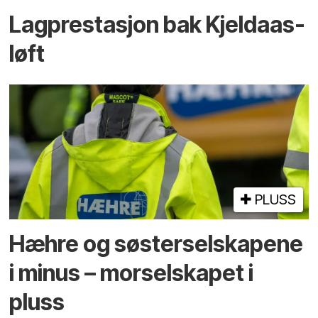
Lagprestasjon bak Kjeldaas-
løft
PLUSS
Hæhre og søster­selskapene
i minus – mor­selskapet i
pluss