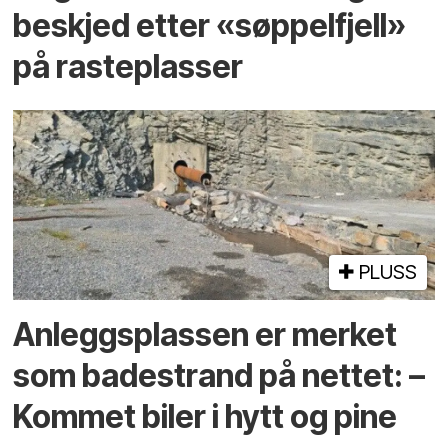
beskjed etter «søppelfjell»
på rasteplasser
PLUSS
Anleggs­plassen er merket
som bade­strand på nettet: –
Kommet biler i hytt og pine