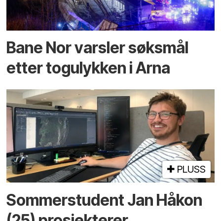
Bane Nor varsler søksmål
etter togulykken i Arna
PLUSS
Sommerstudent Jan Håkon
(25) prosjekterer