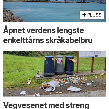
PLUSS
Åpnet verdens lengste
enkelt­tårns skrå­kabel­bru
Vegvesenet med streng