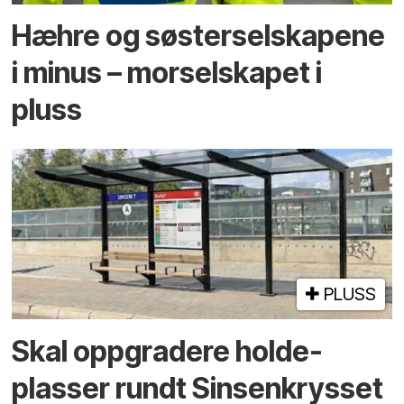
Hæhre og søster­selskapene
i minus – mor­selskapet i
pluss
PLUSS
Skal oppgradere holde­
plasser rundt Sinsenkrysset