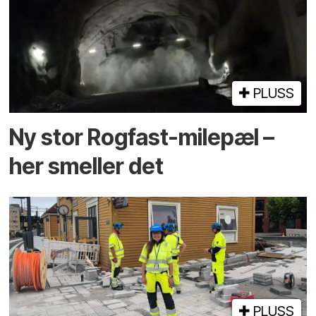
PLUSS
Ny stor Rogfast-milepæl –
her smeller det
PLUSS