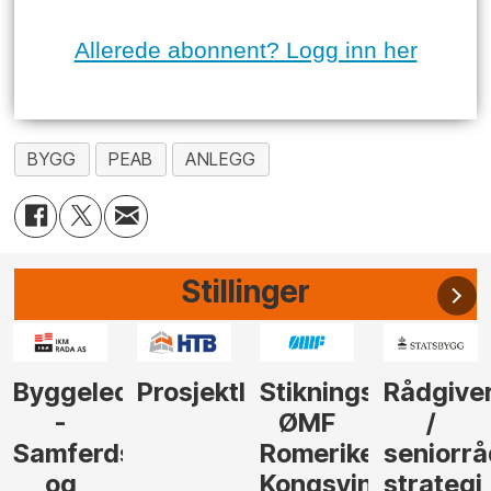
Allerede abonnent? Logg inn her
BYGG
PEAB
ANLEGG
Stillinger
der
Prosjektleder
Stikningsingeniør
Rådgiver
Anleggs
ØMF
/
til
sel
Romerike
seniorrådgiver
hotellpr
Kongsvinger
strategi
i Gulen