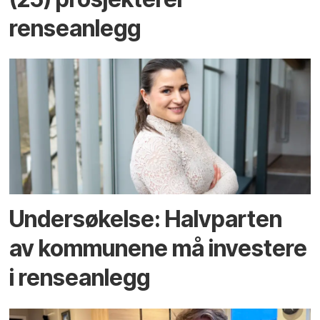
renseanlegg
Undersøkelse: Halv­parten
av kommunene må investere
i rense­anlegg