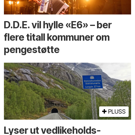
D.D.E. vil hylle «E6» – ber
flere titall kommuner om
pengestøtte
PLUSS
Lyser ut vedlikeholds­