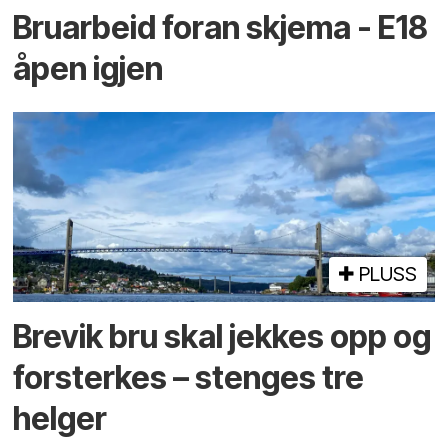
Bruarbeid foran skjema - E18
åpen igjen
PLUSS
Brevik bru skal jekkes opp og
forsterkes – stenges tre
helger