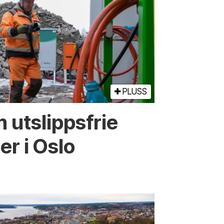
PLUSS
 utslippsfrie
r i Oslo