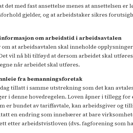
 det med fast ansettelse menes at ansettelsen er l
orhold gjelder, og at arbeidstaker sikres forutsigba
l informasjon om arbeidstid i arbeidsavtalen
v om at arbeidsavtalen skal inneholde opplysninger
et vil nå bli tilføyd at dersom arbeidet skal utføre
regne når arbeidet skal utføres.
innleie fra bemanningsforetak
 dag tillatt i samme utstrekning som det kan avtale
ger i denne hovedregelen. Loven åpner i tillegg for 
m er bundet av tariffavtale, kan arbeidsgiver og till
edtatt en endring som innebærer at bare virksomhete
tt etter arbeidstvistloven (dvs. fagforening som 