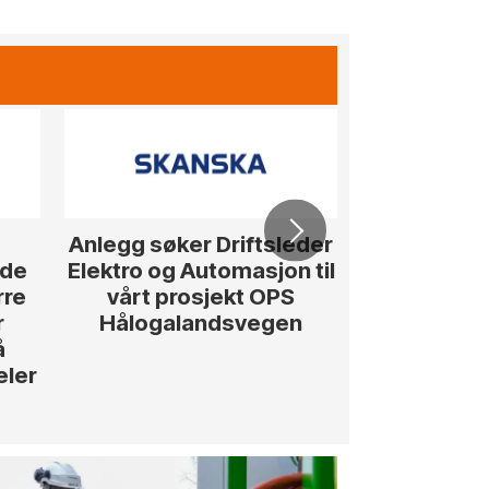
Anlegg søker Driftsleder
Senior Kalk
ede
Elektro og Automasjon til
rre
vårt prosjekt OPS
r
Hålogalandsvegen
å
eler