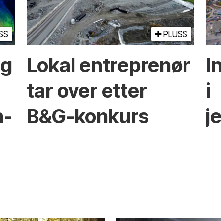
SS
PLUSS
ng
Lokal entreprenør
I
tar over etter
i
n-
B&G-konkurs
j