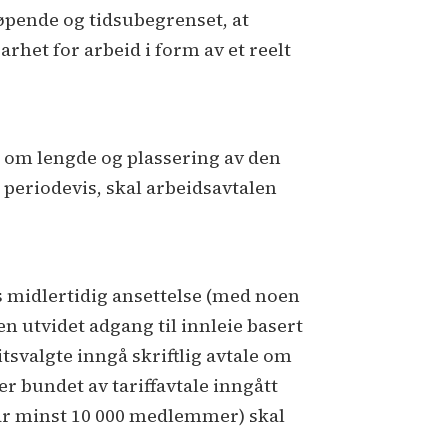
øpende og tidsubegrenset, at
rhet for arbeid i form av et reelt
 om lengde og plassering av den
s periodevis, skal arbeidsavtalen
s midlertidig ansettelse (med noen
en utvidet adgang til innleie basert
itsvalgte inngå skriftlig avtale om
r bundet av tariffavtale inngått
har minst 10 000 medlemmer) skal