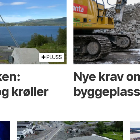
PLUSS
ken:
Nye krav om
g krøller
byggeplasse