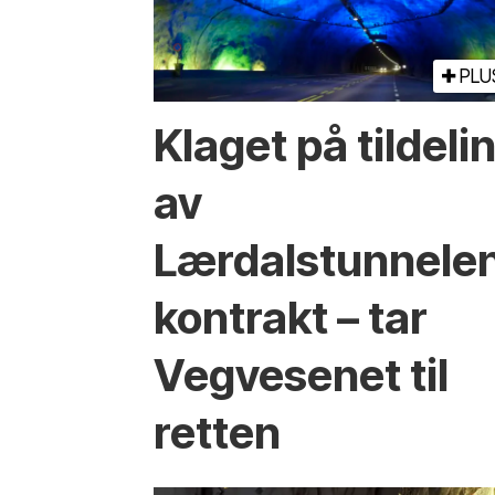
PLU
Klaget på tildeli
av
Lærdalstunnele
kontrakt – tar
Vegvesenet til
retten