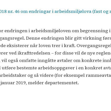
2018 nr. 46 om endringar i arbeidsmiljølova (fast og
 For endringen i arbeidsmiljøloven om begrensning i 
gangsregel. Denne endringen blir gitt virkning først 
e eksisterer når loven trer i kraft. Overgangsrege
er ved ikrafttredelsen – for disse vil de nye reglen
 vil også omfatte inngåtte avtaler om konkrete innle
l utføre bestemte arbeidsoppgaver i en konkret avta
beidstaker og så videre (for eksempel rammeavtaler)
1. januar 2019, melder departementet.