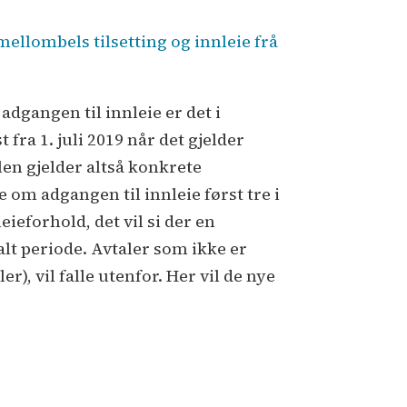
 mellombels tilsetting og innleie frå
adgangen til innleie er det i
fra 1. juli 2019 når det gjelder
len gjelder altså konkrete
e om adgangen til innleie først tre i
ieforhold, det vil si der en
lt periode. Avtaler som ikke er
, vil falle utenfor. Her vil de nye