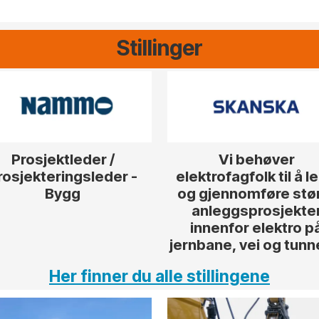
Stillinger
Prosjektleder /
Vi behøver
rosjekteringsleder -
elektrofagfolk til å l
Bygg
og gjennomføre stø
anleggsprosjekte
innenfor elektro p
jernbane, vei og tunn
Her finner du alle stillingene