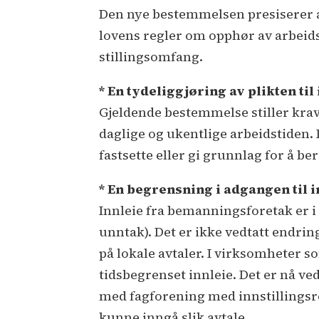
Den nye bestemmelsen presiserer at
lovens regler om opphør av arbeidsf
stillingsomfang.
* En tydeliggjøring av plikten ti
Gjeldende bestemmelse stiller kra
daglige og ukentlige arbeidstiden. D
fastsette eller gi grunnlag for å be
* En begrensning i adgangen til 
Innleie fra bemanningsforetak er i
unntak). Det er ikke vedtatt endrin
på lokale avtaler. I virksomheter so
tidsbegrenset innleie. Det er nå v
med fagforening med innstillingsre
kunne inngå slik avtale.