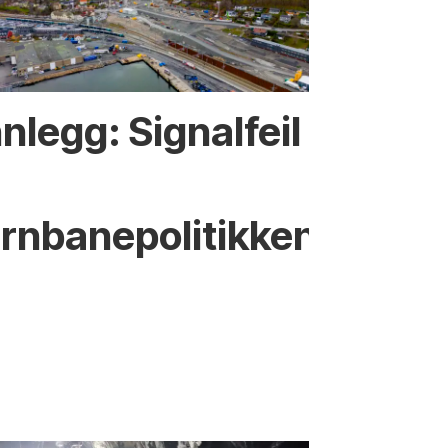
nnlegg: Signalfeil
ernbanepolitikken?