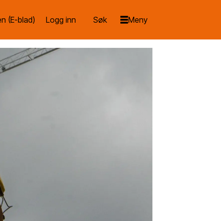
n (E-blad)
Logg inn