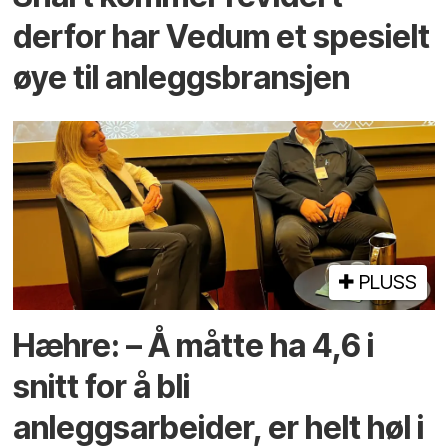
derfor har Vedum et spesielt
øye til anleggsbransjen
PLUSS
Hæhre: – Å måtte ha 4,6 i
snitt for å bli
anleggsarbeider, er helt høl i