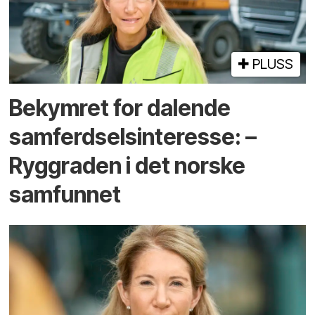
PLUSS
Bekymret for dalende
samferdsels­interesse: –
Ryggraden i det norske
samfunnet