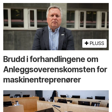
PLUSS
Brudd i forhandlingene om
Anleggs­overens­komsten for
maskin­entreprenører