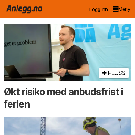
Logg inn
Emne:
mef
PLUSS
Økt risiko med anbuds­frist i
ferien