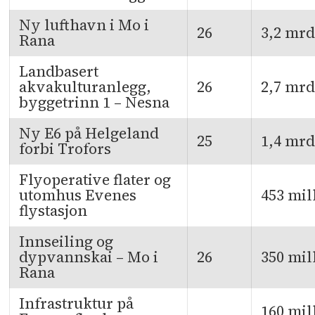
Ny lufthavn i Mo i
26
3,2 mrd
Rana
Landbasert
akvakulturanlegg,
26
2,7 mrd
byggetrinn 1 – Nesna
Ny E6 på Helgeland
25
1,4 mrd
forbi Trofors
Flyoperative flater og
utomhus Evenes
453 mil
flystasjon
Innseiling og
dypvannskai – Mo i
26
350 mil
Rana
Infrastruktur på
160 mil