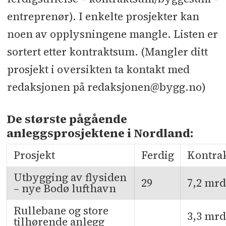
entreprenør). I enkelte prosjekter kan
noen av opplysningene mangle. Listen er
sortert etter kontraktsum. (Mangler ditt
prosjekt i oversikten ta kontakt med
redaksjonen på redaksjonen@bygg.no)
De største pågående
anleggsprosjektene i Nordland:
Prosjekt
Ferdig
Kontra
Utbygging av flysiden
29
7,2 mrd
– nye Bodø lufthavn
Rullebane og store
3,3 mrd
tilhørende anlegg