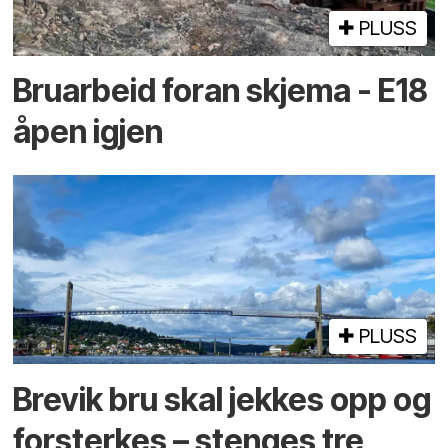
PLUSS
Bruarbeid foran skjema - E18
åpen igjen
PLUSS
Brevik bru skal jekkes opp og
forsterkes – stenges tre