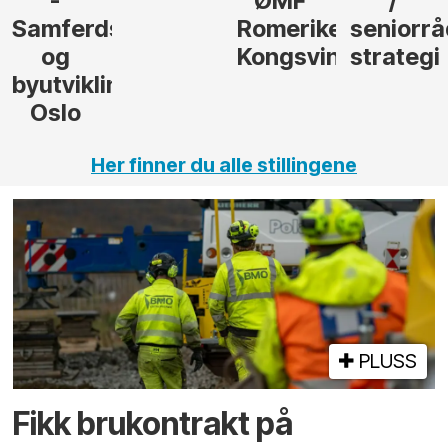
ØMF
/
til
sel
Romerike
seniorrådgiver
hotellpr
Kongsvinger
strategi
i Gulen
ng,
Her finner du alle stillingene
PLUSS
Fikk brukontrakt på