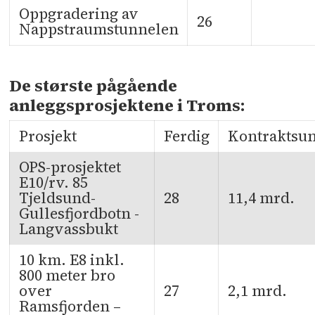
Oppgradering av
26
Nappstraumstunnelen
De største pågående
anleggsprosjektene i Troms:
Prosjekt
Ferdig
Kontraktsu
OPS-prosjektet
E10/rv. 85
Tjeldsund-
28
11,4 mrd.
Gullesfjordbotn -
Langvassbukt
10 km. E8 inkl.
800 meter bro
over
27
2,1 mrd.
Ramsfjorden –