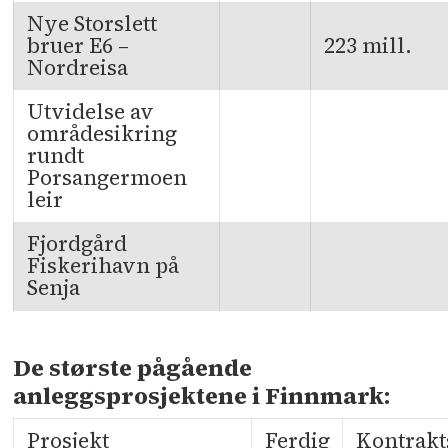
Nye Storslett
bruer E6 –
223 mill.
Nordreisa
Utvidelse av
områdesikring
rundt
Porsangermoen
leir
Fjordgård
Fiskerihavn på
Senja
De største pågående
anleggsprosjektene i Finnmark:
Prosjekt
Ferdig
Kontrak