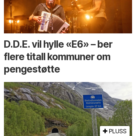
D.D.E. vil hylle «E6» – ber
flere titall kommuner om
pengestøtte
PLUSS