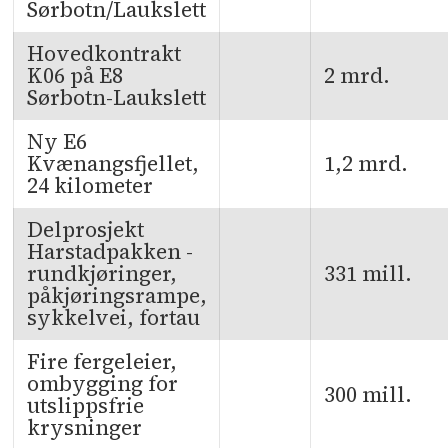
Sørbotn/Laukslett
Hovedkontrakt
K06 på E8
2 mrd.
Sørbotn-Laukslett
Ny E6
Kvænangsfjellet,
1,2 mrd.
24 kilometer
Delprosjekt
Harstadpakken -
rundkjøringer,
331 mill.
påkjøringsrampe,
sykkelvei, fortau
Fire fergeleier,
ombygging for
300 mill.
utslippsfrie
krysninger