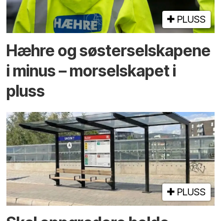
PLUSS
Hæhre og søster­selskapene
i minus – mor­selskapet i
pluss
PLUSS