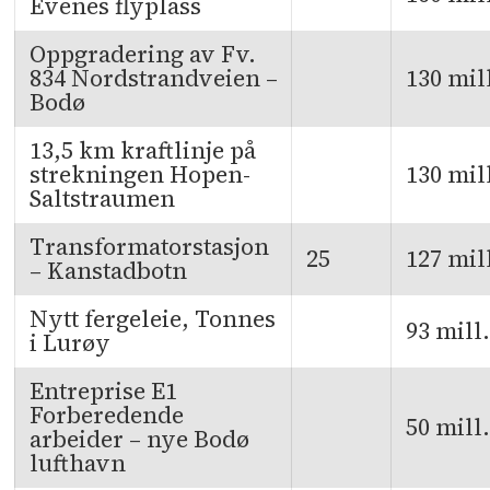
Evenes flyplass
Oppgradering av Fv.
834 Nordstrandveien –
130 mil
Bodø
13,5 km kraftlinje på
strekningen Hopen-
130 mil
Saltstraumen
Transformatorstasjon
25
127 mil
– Kanstadbotn
Nytt fergeleie, Tonnes
93 mill.
i Lurøy
Entreprise E1
Forberedende
50 mill.
arbeider – nye Bodø
lufthavn