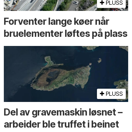
PLUSS
Forventer lange køer når
bru­elementer løftes på plass
PLUSS
Del av grave­maskin løsnet –
arbeider ble truffet i beinet