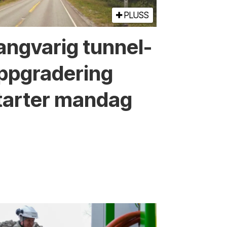
PLUSS
angvarig tunnel­
ppgradering
tarter mandag