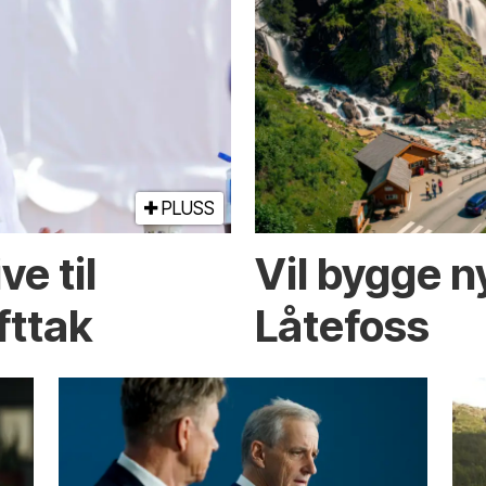
PLUSS
e til
Vil bygge 
fttak
Låtefoss