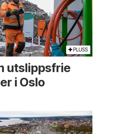
PLUSS
 utslippsfrie
r i Oslo