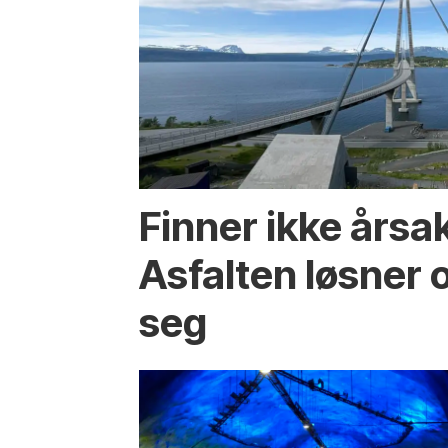
Finner ikke årsa
Asfalten løsner o
seg