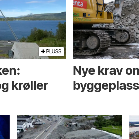
PLUSS
ken:
Nye krav om
g krøller
byggeplasse