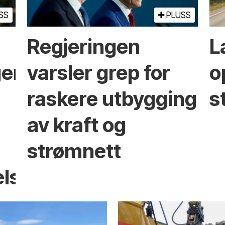
SS
PLUSS
Regjeringen
L
ger
varsler grep for
o
raskere utbygging
s
av kraft og
strømnett
elser