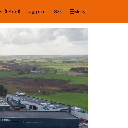
n (E-blad)
Logg inn