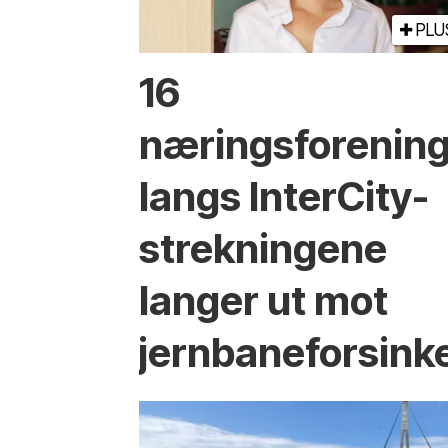
PLU
16
næringsforenin
langs InterCity-
strekningene
langer ut mot
jernbaneforsink