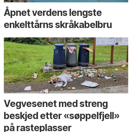
Åpnet verdens lengste
enkelt­tårns skrå­kabel­bru
Vegvesenet med streng
beskjed etter «søppelfjell»
på rasteplasser