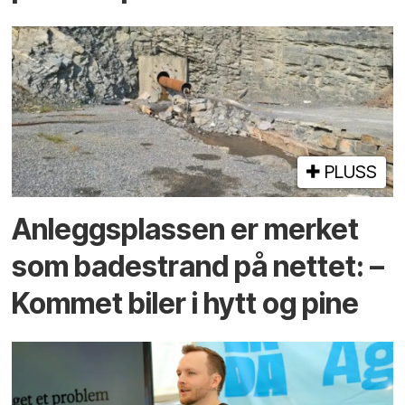
PLUSS
Anleggs­plassen er merket
som bade­strand på nettet: –
Kommet biler i hytt og pine