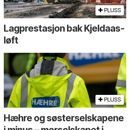
PLUSS
Lagprestasjon bak Kjeldaas-
løft
PLUSS
Hæhre og søster­selskapene
i minus – mor­selskapet i