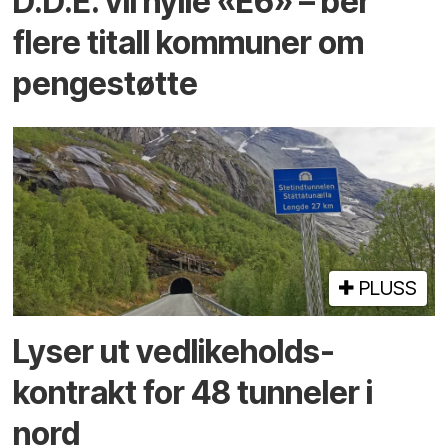
D.D.E. vil hylle «E6» – ber
flere titall kommuner om
pengestøtte
PLUSS
Lyser ut vedlikeholds­
kontrakt for 48 tunneler i
nord