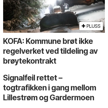
PLUSS
KOFA: Kommune brøt ikke
regelverket ved tildeling av
brøytekontrakt
Signalfeil rettet –
togtrafikken i gang mellom
Lillestrøm og Gardermoen