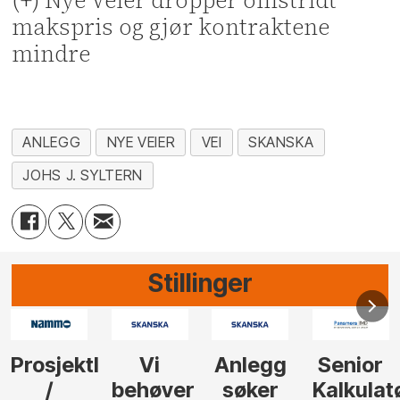
makspris og gjør kontraktene
mindre
ANLEGG
NYE VEIER
VEI
SKANSKA
JOHS J. SYLTERN
Stillinger
eder
Vi
Anlegg
Senior
Senior
behøver
søker
Kalkulatør
Tilbudsle