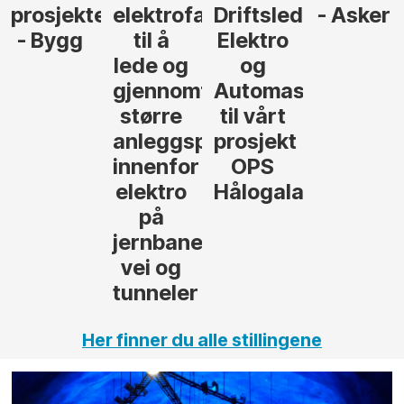
ringsleder
elektrofagfolk
Driftsleder
- Asker
Anlegg
til å
Elektro
- Oslo
lede og
og
gjennomføre
Automasjon
større
til vårt
anleggsprosjekter
prosjekt
innenfor
OPS
elektro
Hålogalandsvegen
på
jernbane,
vei og
tunneler
Her finner du alle stillingene