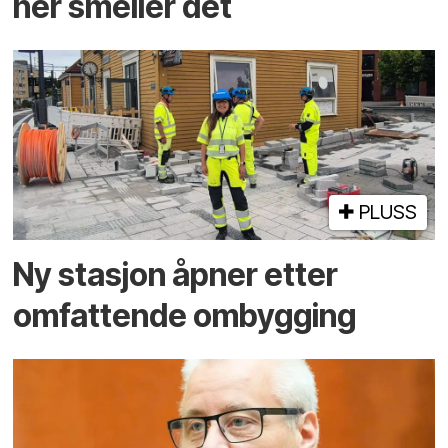
her smeller det
PLUSS
Ny stasjon åpner etter
omfattende ombygging