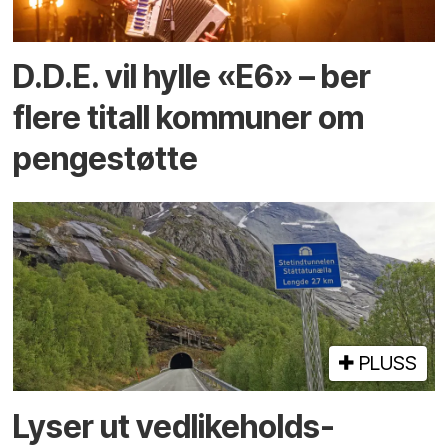
D.D.E. vil hylle «E6» – ber
flere titall kommuner om
pengestøtte
PLUSS
Lyser ut vedlikeholds­