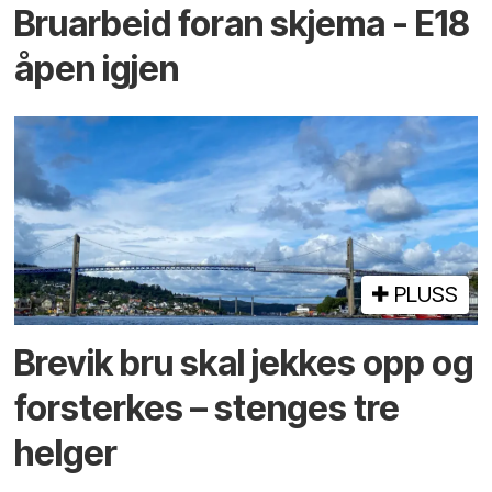
Bruarbeid foran skjema - E18
åpen igjen
PLUSS
Brevik bru skal jekkes opp og
forsterkes – stenges tre
helger