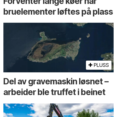
Forventer lange køer når
bru­elementer løftes på plass
PLUSS
Del av grave­maskin løsnet –
arbeider ble truffet i beinet