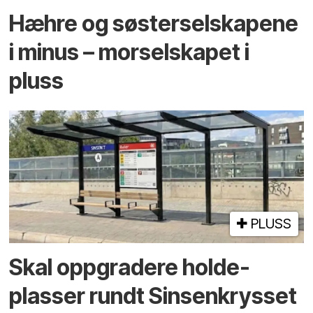
Hæhre og søster­selskapene
i minus – mor­selskapet i
pluss
PLUSS
Skal oppgradere holde­
plasser rundt Sinsenkrysset