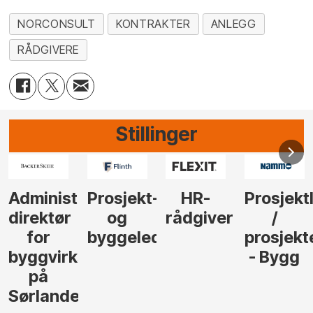
NORCONSULT
KONTRAKTER
ANLEGG
RÅDGIVERE
Stillinger
-
HR-
Prosjektleder
Vi
Anlegg
rådgiver
/
behøver
søker
der
prosjekteringsleder
elektrofagfolk
Driftsle
- Bygg
til å
Elektro
lede og
og
gjennomføre
Automas