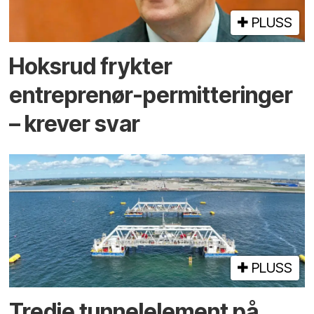
PLUSS
Hoksrud frykter
entreprenør-permitteringer
– krever svar
PLUSS
Tredje tunnel­element på