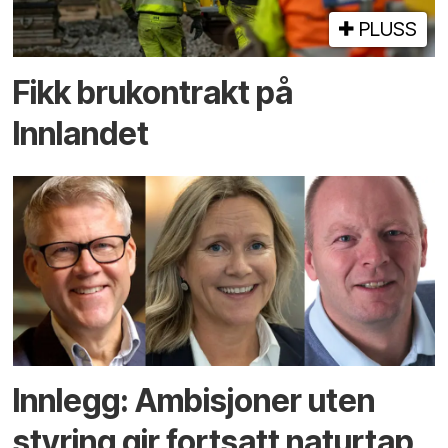
PLUSS
Fikk brukontrakt på
Innlandet
Innlegg: Ambisjoner uten
styring gir fortsatt naturtap