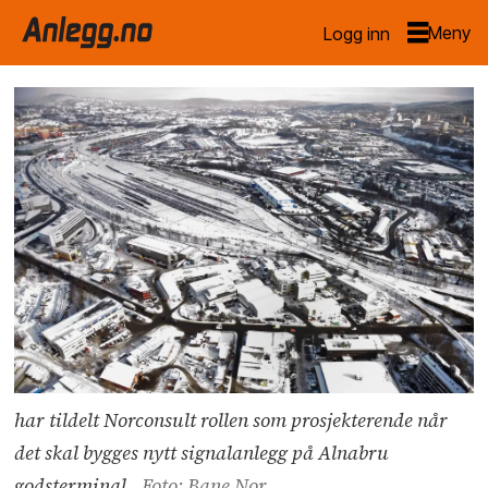
Logg inn
har tildelt Norconsult rollen som prosjekterende når
det skal bygges nytt signalanlegg på Alnabru
godsterminal.
Foto: Bane Nor