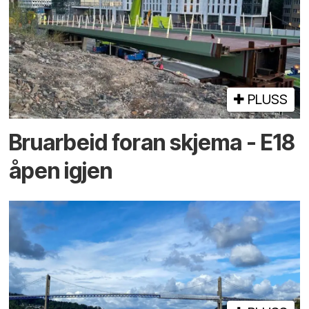
PLUSS
Bruarbeid foran skjema - E18
åpen igjen