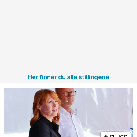
større
til vårt
anleggsprosjekter
prosjekt
innenfor
OPS
elektro
Hålogal
på
jernbane,
vei og
tunneler
Her finner du alle stillingene