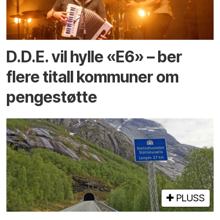
D.D.E. vil hylle «E6» – ber
flere titall kommuner om
pengestøtte
PLUSS