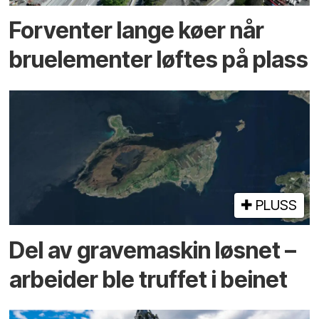
Forventer lange køer når
bru­elementer løftes på plass
PLUSS
Del av grave­maskin løsnet –
arbeider ble truffet i beinet