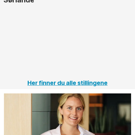
større
til vårt
anleggsprosjekter
prosjekt
innenfor
OPS
elektro
Hålogal
på
jernbane,
vei og
tunneler
Her finner du alle stillingene