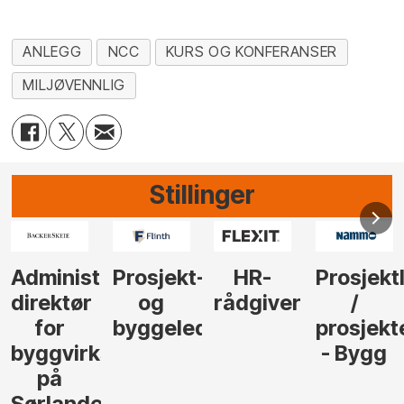
ANLEGG
NCC
KURS OG KONFERANSER
MILJØVENNLIG
Stillinger
-
HR-
Prosjektleder
Vi
Anlegg
rådgiver
/
behøver
søker
der
prosjekteringsleder
elektrofagfolk
Driftsle
- Bygg
til å
Elektro
lede og
og
gjennomføre
Automas