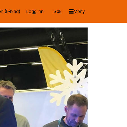
n (E-blad)
Logg inn