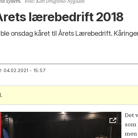
ein Syltern.
Foto: Kari Druglimo-Nygaard
 Årets lærebedrift 2018
 ble onsdag kåret til Årets Lærebedrift. Kåringe
04.02.2021 - 15:57
T
.
Det 
som 
men 