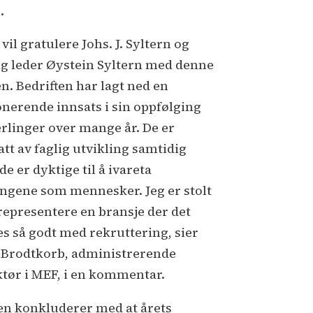
.
 vil gratulere Johs. J. Syltern og
ig leder Øystein Syltern med denne
en. Bedriften har lagt ned en
nerende innsats i sin oppfølging
ærlinger over mange år. De er
att av faglig utvikling samtidig
e er dyktige til å ivareta
ingene som mennesker. Jeg er stolt
 representere en bransje der det
es så godt med rekruttering, sier
e Brodtkorb, administrerende
ktør i MEF, i en kommentar.
en konkluderer med at årets