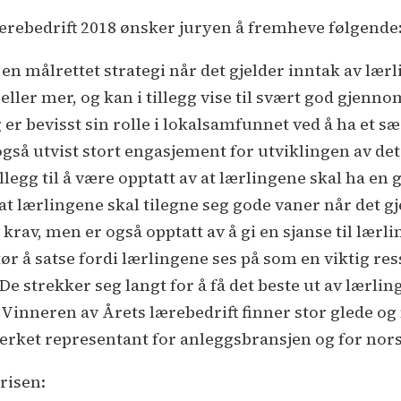
lærebedrift 2018 ønsker juryen å fremheve følgende
en målrettet strategi når det gjelder inntak av lærli
eller mer, og kan i tillegg vise til svært god gjen
er bevisst sin rolle i lokalsamfunnet ved å ha et sæ
gså utvist stort engasjement for utviklingen av det
illegg til å være opptatt av at lærlingene skal ha en
at lærlingene skal tilegne seg gode vaner når det g
e krav, men er også opptatt av å gi en sjanse til lærl
tør å satse fordi lærlingene ses på som en viktig re
e strekker seg langt for å få det beste ut av lærli
. Vinneren av Årets lærebedrift finner stor glede og
merket representant for anleggsbransjen og for nor
risen: