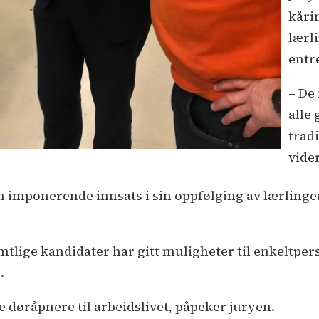
kåri
lærli
entr
– De
alle 
trad
vide
 imponerende innsats i sin oppfølging av lærlinger i
mtlige kandidater har gitt muligheter til enkeltp
.
ge døråpnere til arbeidslivet, påpeker juryen.