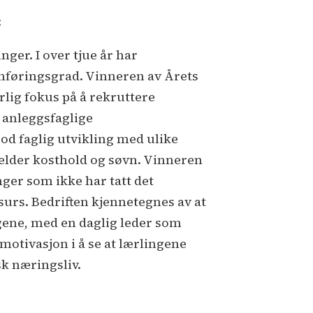
:
nger. I over tjue år har
nomføringsgrad. Vinneren av Årets
rlig fokus på å rekruttere
 anleggsfaglige
 god faglig utvikling med ulike
jelder kosthold og søvn. Vinneren
inger som ikke har tatt det
ssurs. Bedriften kjennetegnes av at
ngene, med en daglig leder som
 motivasjon i å se at lærlingene
sk næringsliv.