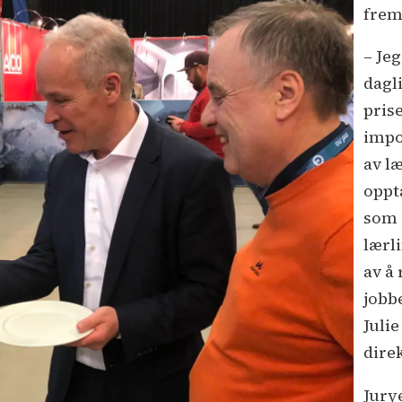
frem
– Jeg
dagl
pris
impo
av l
oppt
som d
lærl
av å
jobb
Juli
dire
Jury