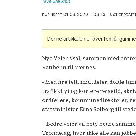
Arve
Brekkhus
01.09.2020 - 09:13
PUBLISERT
SIST OPPDATE
Denne artikkelen er over fem år gammel
Nye Veier skal, sammen med entre
Ranheim til Værnes.
- Med fire felt, midtdeler, doble t
trafikkflyt og kortere reisetid, sk
ordførere, kommunedirektører, rep
statsminister Erna Solberg til stede
– Bedre veier vil bety bedre samm
Trøndelag, hvor ikke alle kan jobbe 