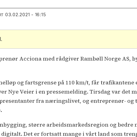
03.02.2021 - 16:15
RT
.
prenør Acciona med rådgiver Rambøll Norge AS, by
unnelløp og fartsgrense på 110 km/t, får trafikanten
river Nye Veier i en pressemelding. Tirsdag var det
resentanter fra næringslivet, og entreprenør- og 
.
enbygging, større arbeidsmarkedsregion og bedre m
digitalt. Det er fortsatt mange i vårt land som treng