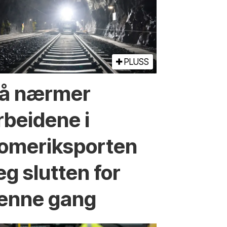
PLUSS
å nærmer
rbeidene i
omeriksporten
eg slutten for
enne gang