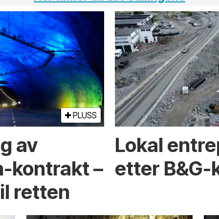
PLUSS
ng av
Lokal entre
-kontrakt –
etter B&G-
l retten