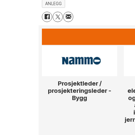
ANLEGG
Prosjektleder /
prosjekteringsleder -
el
Bygg
og
jer