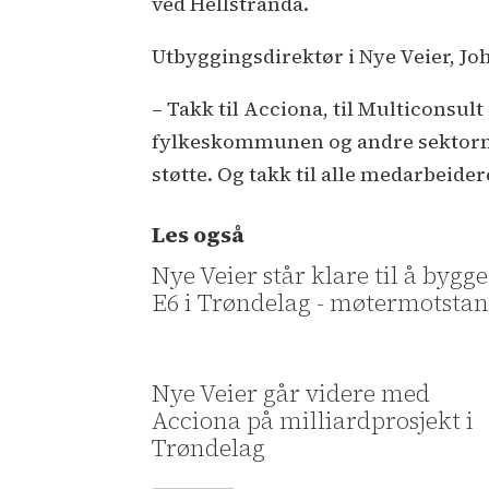
ved Hellstranda.
Utbyggingsdirektør i Nye Veier, Joh
– Takk til Acciona, til Multiconsu
fylkeskommunen og andre sektormynd
støtte. Og takk til alle medarbeidere
Les også
Nye Veier står klare til å bygg
E6 i Trøndelag - møtermotsta
Nye Veier går videre med
Acciona på milliardprosjekt i
Trøndelag