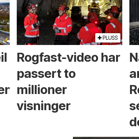
PLUSS
il
Rogfast-video har
N
passert to
a
ken?
millioner
R
visninger
s
d