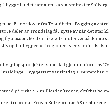
ig å bygge landet sammen, sa statsminister Solberg 
ingen av E6 nordover fra Trondheim. Bygging av s
tore deler av Trøndelag får nytte av når det står kl
 flyplassen. Med en firefelts motorvei på denne st
gsliv og innbyggerne i regionen, sier samferdselsm
re utbyggingsprosjekter som skal gjennomføres av N
i meldinger. Byggestart var tirsdag 1. september, o
stnad på cirka 5,2 milliarder kroner, eksklusive m
erentreprenør Frosta Entreprenør AS er allerede 