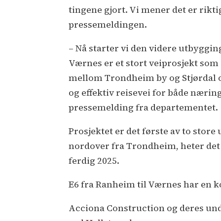
tingene gjort. Vi mener det er rikt
pressemeldingen.
– Nå starter vi den videre utbygg
Værnes er et stort veiprosjekt som s
mellom Trondheim by og Stjørdal og
og effektiv reisevei for både nærin
pressemelding fra departementet.
Prosjektet er det første av to sto
nordover fra Trondheim, heter det 
ferdig 2025.
E6 fra Ranheim til Værnes har en ko
Acciona Construction og deres und