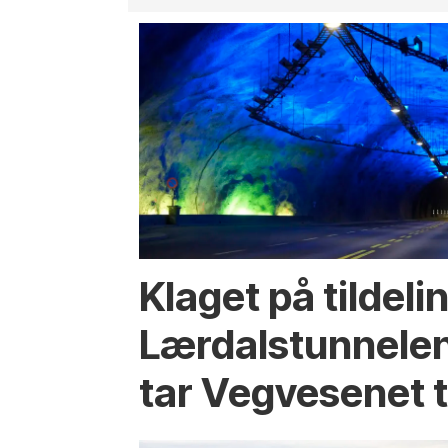
Klaget på tildeli
Lærdalstunnelen
tar Vegvesenet ti