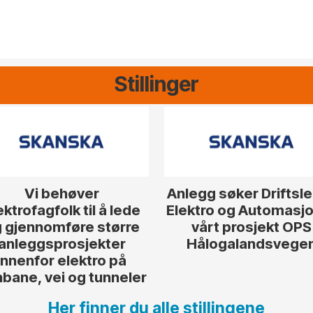
Stillinger
Vi behøver
Anlegg søker Driftsl
ektrofagfolk til å lede
Elektro og Automasjon
 gjennomføre større
vårt prosjekt OPS
anleggsprosjekter
Hålogalandsvege
innenfor elektro på
nbane, vei og tunneler
Her finner du alle stillingene