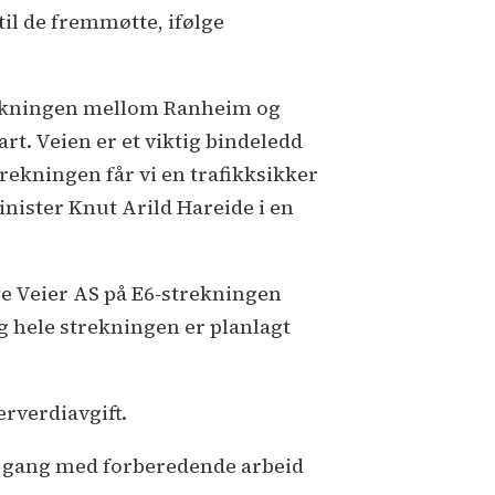
til de fremmøtte, ifølge
trekningen mellom Ranheim og
art. Veien er et viktig bindeledd
rekningen får vi en trafikksikker
inister Knut Arild Hareide i en
ye Veier AS på E6-strekningen
g hele strekningen er planlagt
erverdiavgift.
i gang med forberedende arbeid