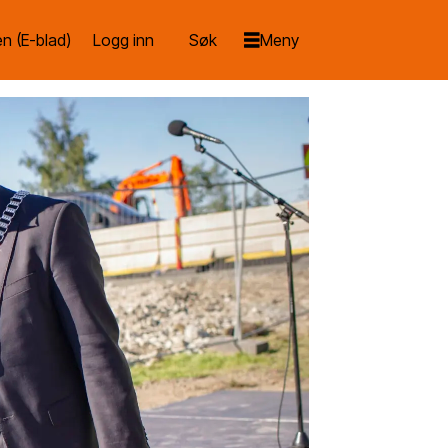
n (E-blad)
Logg inn