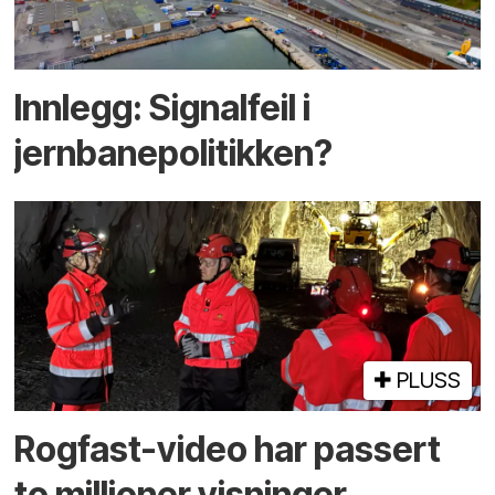
Innlegg: Signalfeil i
jernbanepolitikken?
PLUSS
Rogfast-video har passert
to millioner visninger