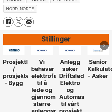
NORD-NORGE
Stillinger
Anlegg
Senior
Senior
Prosjekt
søker
Kalkulatør
Tilbudsleder
r
agfolk
Driftsleder
- Asker
Anlegg
Elektro
- Oslo
og
føre
Automasjon
til vårt
rosjekter
prosjekt