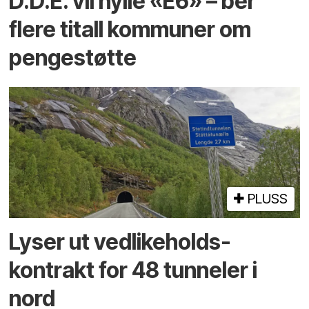
D.D.E. vil hylle «E6» – ber
flere titall kommuner om
pengestøtte
PLUSS
Lyser ut vedlikeholds­
kontrakt for 48 tunneler i
nord