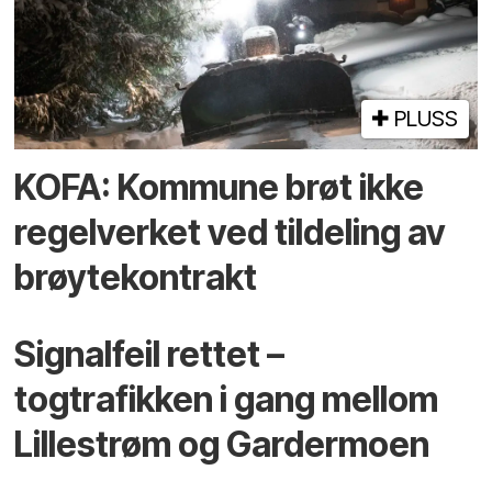
PLUSS
KOFA: Kommune brøt ikke
regelverket ved tildeling av
brøytekontrakt
Signalfeil rettet –
togtrafikken i gang mellom
Lillestrøm og Gardermoen