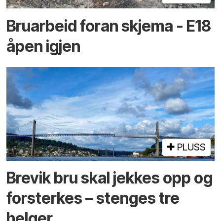
Bruarbeid foran skjema - E18
åpen igjen
PLUSS
Brevik bru skal jekkes opp og
forsterkes – stenges tre
helger