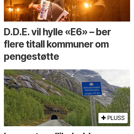
D.D.E. vil hylle «E6» – ber
flere titall kommuner om
pengestøtte
PLUSS