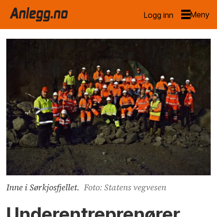
Logg inn
Inne i Sørkjosfjellet.
Foto: Statens vegvesen
Underentreprenører